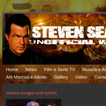
Home
News
Film e Serie TV
Musica e A
Arti Marziali e Aikido
Gallery
Video
Conta
steven-seagal-and-lyoto1