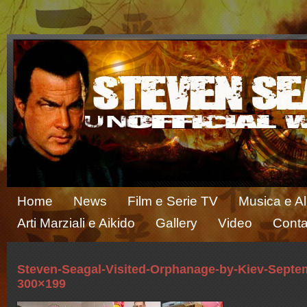
Home
News
Film e Serie TV
Musica e A
Arti Marziali e Aikido
Gallery
Video
Conta
Steven-Seagal-Visited-Orphanage-by-Kiev-Septe
300×199