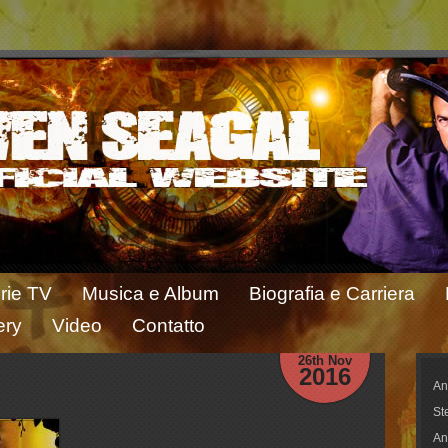
rie TV
Musica e Album
Biografia e Carriera
ery
Video
Contatto
26th Nov
2016
An
St
An