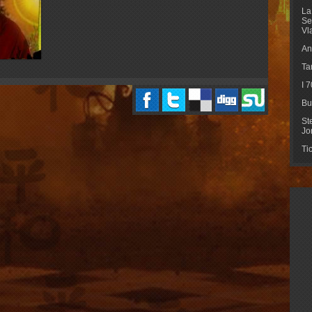
La
Se
Vl
An
Ta
I 
Bu
St
Jo
Ti