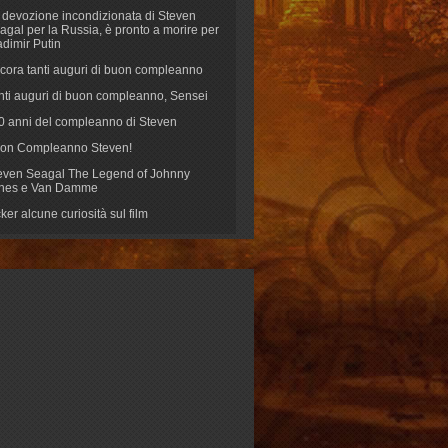
 devozione incondizionata di Steven
agal per la Russia, è pronto a morire per
adimir Putin
cora tanti auguri di buon compleanno
nti auguri di buon compleanno, Sensei
70 anni del compleanno di Steven
on Compleanno Steven!
even Seagal The Legend of Johnny
nes e Van Damme
cker alcune curiosità sul film