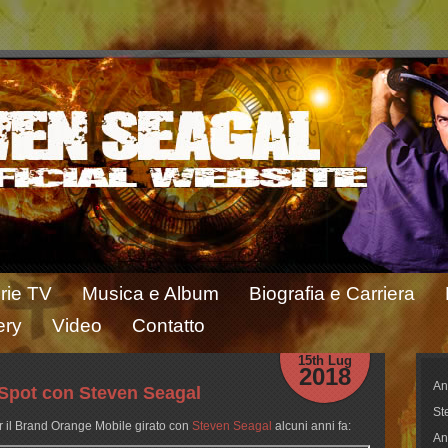
rie TV
Musica e Album
Biografia e Carriera
ery
Video
Contatto
15th Lug
2018
An
Spot con Steven Seagal
St
er il Brand Orange Mobile girato con
Steven Seagal
alcuni anni fa:
An