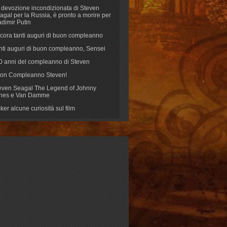
 devozione incondizionata di Steven
agal per la Russia, è pronto a morire per
adimir Putin
cora tanti auguri di buon compleanno
nti auguri di buon compleanno, Sensei
70 anni del compleanno di Steven
on Compleanno Steven!
even Seagal The Legend of Johnny
nes e Van Damme
cker alcune curiosità sul film