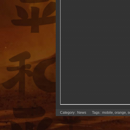
Category :
News
Tags :
mobile
,
orange
,
s