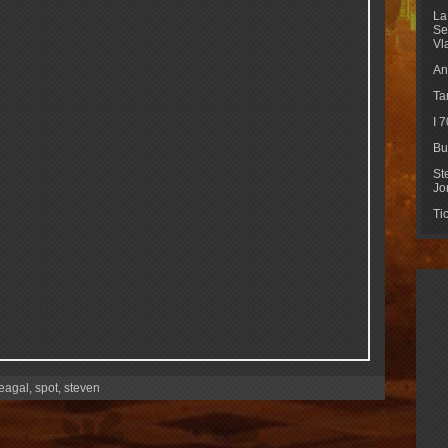
La
Se
Vl
An
Ta
I 
Bu
St
Jo
Ti
eagal
,
spot
,
steven