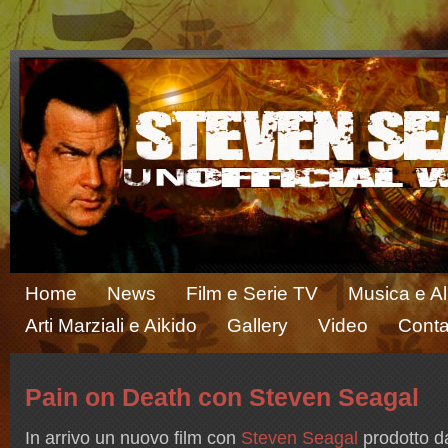
Home
News
Film e Serie TV
Musica e A
Arti Marziali e Aikido
Gallery
Video
Conta
Pain on Death con Steven Seagal
In arrivo un nuovo film con
Steven Seagal
prodotto d