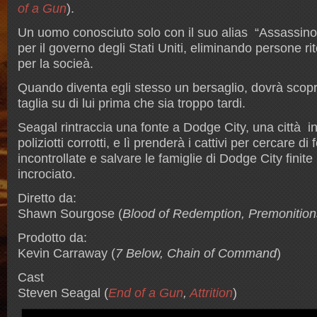
of a Gun
).
Un uomo conosciuto solo con il suo alias “Assassino
per il governo degli Stati Uniti, eliminando persone r
per la socieà.
Quando diventa egli stesso un bersaglio, dovrà scopr
taglia su di lui prima che sia troppo tardi.
Seagal rintraccia una fonte a Dodge City, una città i
poliziotti corrotti, e lì prenderà i cattivi per cercare d
incontrollate e salvare le famiglie di Dodge City finit
incrociato.
Diretto da:
Shawn Sourgose (
Blood of Redemption, Premonition
Prodotto da:
Kevin Carraway (
7 Below, Chain of Command
)
Cast
Steven Seagal (
End of a Gun
,
Attrition
)