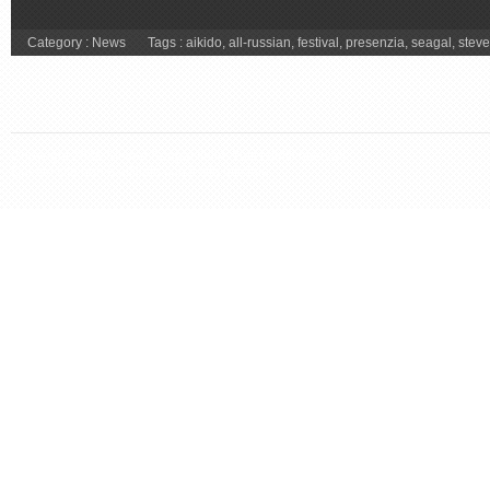
Category :
News
Tags :
aikido
,
all-russian
,
festival
,
presenzia
,
seagal
,
stev
Copyright 2026 Steven Seagal Italia. Tutti i diritti riservati.
Questo sito non è affiliato con il sito ufficiale.