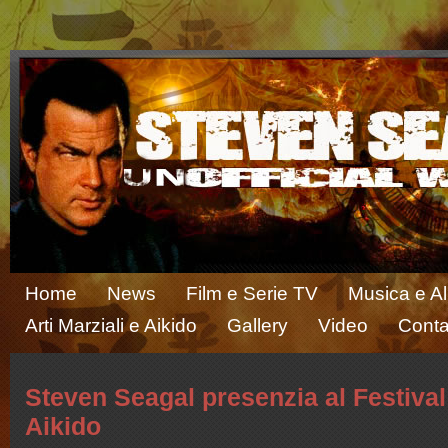
Home
News
Film e Serie TV
Musica e A
Arti Marziali e Aikido
Gallery
Video
Conta
Steven Seagal presenzia al Festival
Aikido