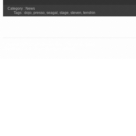
Category :
News
Tags :
dojo
,
presso
,
seagal
,
stage
,
steven
,
tenshin
Copyright 2026 Steven Seagal Italia. Tutti i diritti riservati.
Questo sito non è affiliato con il sito ufficiale.