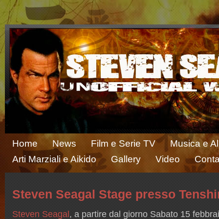
Home
News
Film e Serie TV
Musica e A
Arti Marziali e Aikido
Gallery
Video
Conta
Steven Seagal Stage presso Tenshi
Steven Seagal
, a partire dal giorno Sabato 15 febbra