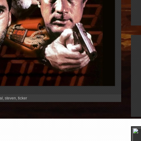
al
,
steven
,
ticker