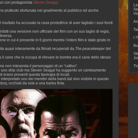
Pyun con protagonista
Steven Seagal
.
La
Se
che piuttosto sfortunata nel gradimento al pubblico ed anche
Vl
An
l risultato ha accusato la casa produttrice di aver tagliato i suoi fondi
Ta
nfatti una versione non ufficiale del film con un suo taglio di regia,
diversa.
I 
e in cui è presente in 6 giorni mentre l’intero film è stato girato in
Bu
uita quasi interamente da filmati recuperati da
The peacekeeper
del
St
a il cane che si occupa di rilevare le bombe era il cane dello stesso
Jo
ne non interpreta il personaggio di un “cattivo”.
Ti
re uno strip club ma Steven Seagal ha suggerito un cambiamento
ti erano presenti questa tipologia di locali.
nterpretato uno dei membri della band dal vivo visibile in questo
oy, occhiali da sole e una barba finta.