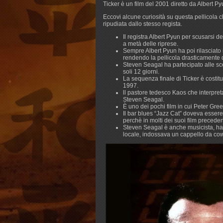
Ticker è un film del 2001 diretto da Albert 
Eccovi alcune curiosità su questa pellicola 
ripudiata dallo stesso regista.
Il registra Albert Pyun per scusarsi de
a metà delle riprese.
Sempre Albert Pyun ha poi rilasciato i
rendendo la pellicola drasticamente 
Steven Seagal ha partecipato alle scen
soli 12 giorni.
La sequenza finale di Ticker è costit
1997.
ll pastore tedesco Kaos che interpret
Steven Seagal.
È uno dei pochi film in cui Peter Gree
Il bar blues “Jazz Cat” doveva esse
perchè in molti dei suoi film preceden
Steven Seagal è anche musicista, ha i
locale, indossava un cappello da cowb