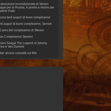
 devozione incondizionata di Steven
agal per la Russia, è pronto a morire per
adimir Putin
cora tanti auguri di buon compleanno
nti auguri di buon compleanno, Sensei
70 anni del compleanno di Steven
on Compleanno Steven!
even Seagal The Legend of Johnny
nes e Van Damme
cker alcune curiosità sul film