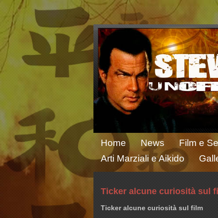
Home
News
Film e Se
Arti Marziali e Aikido
Gall
Ticker alcune curiosità sul f
Ticker alcune curiosità sul film