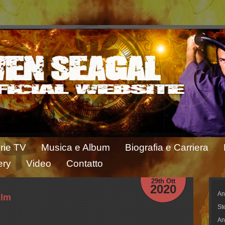
rie TV
Musica e Album
Biografia e Carriera
ery
Video
Contatto
29th Ott
2020
An
ilm
St
An