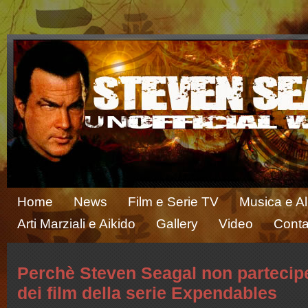
Home
News
Film e Serie TV
Musica e A
Arti Marziali e Aikido
Gallery
Video
Conta
Perchè Steven Seagal non partecip
dei film della serie Expendables