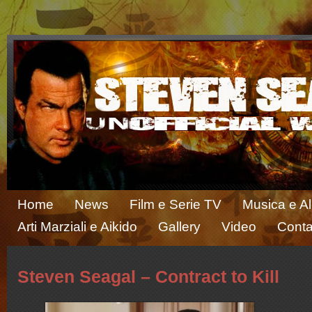
Home
News
Film e Serie TV
Musica e A
Arti Marziali e Aikido
Gallery
Video
Conta
Steven Seagal – Contract to Kill