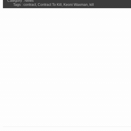
Category :
News
Tags :
contract
,
Contract To Kill
,
Keoni Waxman
,
kill