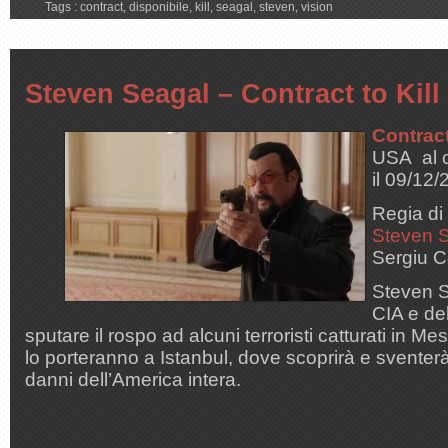
Tags :
contract
,
disponibile
,
kill
,
seagal
,
steven
,
vision
Steven Seagal – Contract to Kill
Contract
USA al 
il 09/12
Regia d
Steven 
Sergiu C
Steven S
CIA e del
sputare il rospo ad alcuni terroristi catturati in M
lo porteranno a Istanbul, dove scoprirà e sventer
danni dell’America intera.