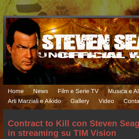
Home
News
Film e Serie TV
Musica e A
Arti Marziali e Aikido
Gallery
Video
Conta
Contract to Kill con Steven Seag
in streaming su TIM Vision