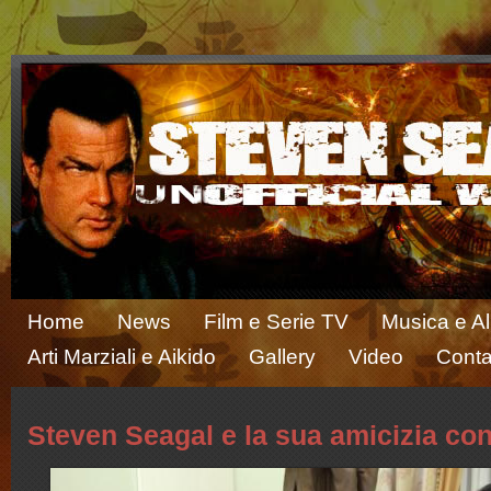
Home
News
Film e Serie TV
Musica e A
Arti Marziali e Aikido
Gallery
Video
Conta
Steven Seagal e la sua amicizia con