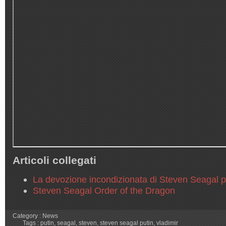
Articoli collegati
La devozione incondizionata di Steven Seagal 
Steven Seagal Order of the Dragon
Category :
News
Tags :
putin
,
seagal
,
steven
,
steven seagal putin
,
vladimir