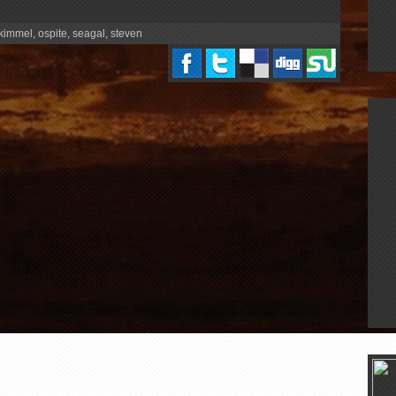
kimmel
,
ospite
,
seagal
,
steven