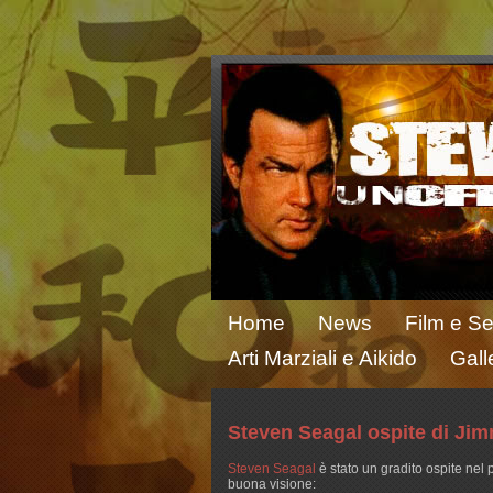
Home
News
Film e Se
Arti Marziali e Aikido
Gall
Steven Seagal ospite di Ji
Steven Seagal
è stato un gradito ospite ne
buona visione: