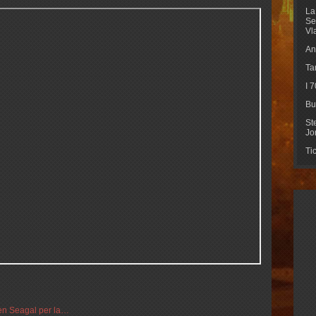
La
Se
Vl
An
Ta
I 
Bu
St
Jo
Ti
ven Seagal per la…