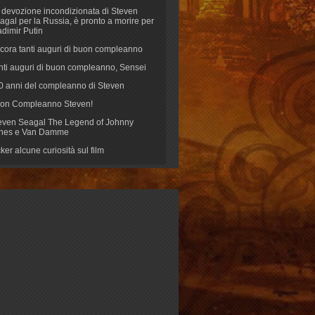
 devozione incondizionata di Steven
agal per la Russia, è pronto a morire per
adimir Putin
cora tanti auguri di buon compleanno
nti auguri di buon compleanno, Sensei
70 anni del compleanno di Steven
on Compleanno Steven!
even Seagal The Legend of Johnny
nes e Van Damme
cker alcune curiosità sul film