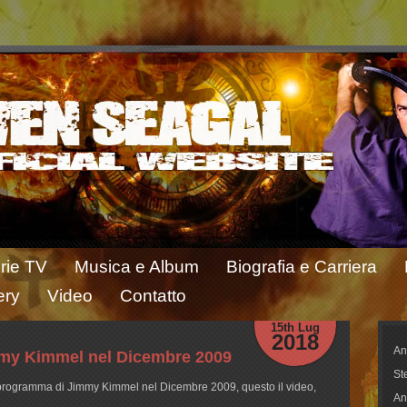
rie TV
Musica e Album
Biografia e Carriera
ery
Video
Contatto
15th Lug
2018
An
mmy Kimmel nel Dicembre 2009
St
l programma di Jimmy Kimmel nel Dicembre 2009, questo il video,
An