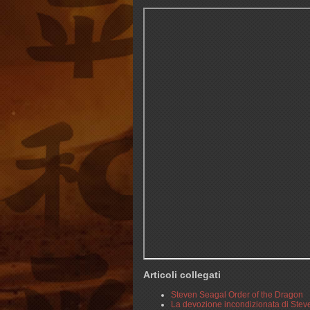
Articoli collegati
Steven Seagal Order of the Dragon
La devozione incondizionata di Ste