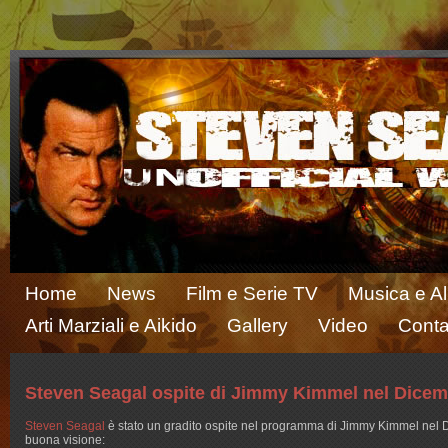
Home
News
Film e Serie TV
Musica e A
Arti Marziali e Aikido
Gallery
Video
Conta
Steven Seagal ospite di Jimmy Kimmel nel Dicem
Steven Seagal
è stato un gradito ospite nel programma di Jimmy Kimmel nel D
buona visione: