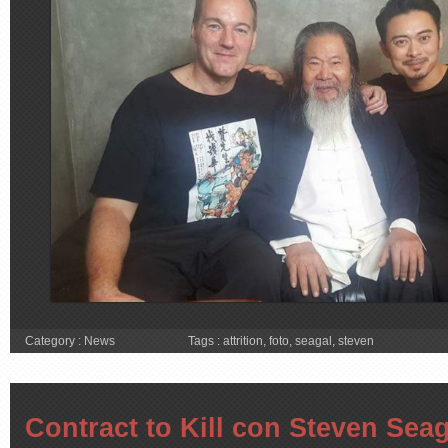
Category :
News
Tags :
attrition
,
foto
,
seagal
,
steven
Contract to Kill con Steven Seag