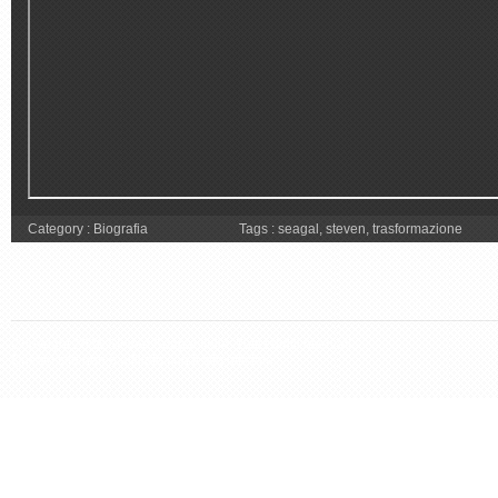
Category :
Biografia
Tags :
seagal
,
steven
,
trasformazione
Copyright 2026 Steven Seagal Italia. Tutti i diritti riservati.
Questo sito non è affiliato con il sito ufficiale.