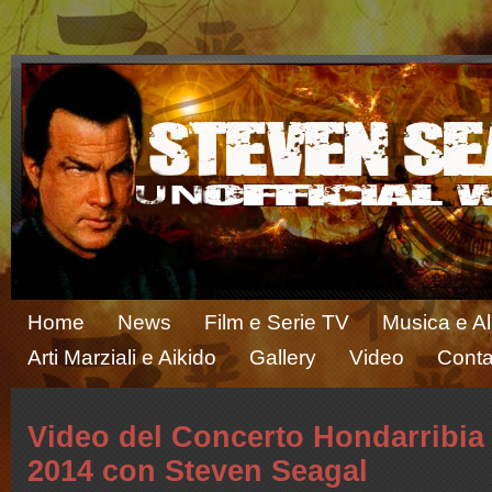
Home
News
Film e Serie TV
Musica e A
Arti Marziali e Aikido
Gallery
Video
Conta
Video del Concerto Hondarribia 
2014 con Steven Seagal