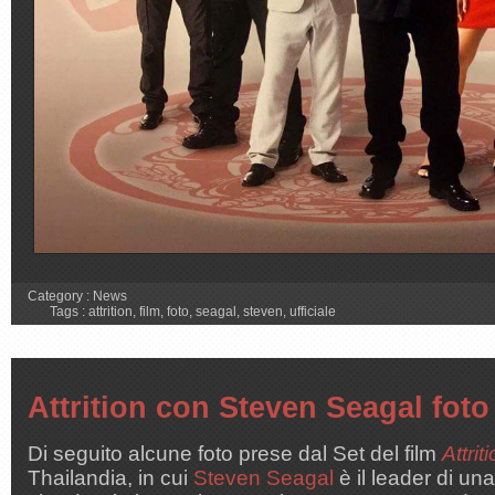
Category :
News
Tags :
attrition
,
film
,
foto
,
seagal
,
steven
,
ufficiale
Attrition con Steven Seagal foto
Di seguito alcune foto prese dal Set del film
Attrit
Thailandia, in cui
Steven Seagal
è il leader di u