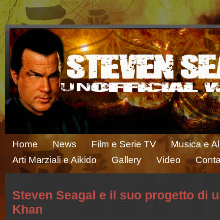
Home
News
Film e Serie TV
Musica e A
Arti Marziali e Aikido
Gallery
Video
Conta
Steven Seagal e il suo progetto di u
Khan