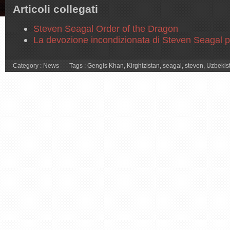
Articoli collegati
Steven Seagal Order of the Dragon
La devozione incondizionata di Steven Seagal 
Category :
News
Tags :
Gengis Khan
,
Kirghizistan
,
seagal
,
steven
,
Uzbekis