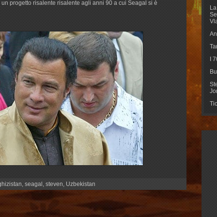
n progetto risalente risalente agli anni 90 a cui Seagal si è
La
Se
Vl
An
Ta
I 
Bu
St
Jo
Ti
ghizistan
,
seagal
,
steven
,
Uzbekistan