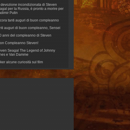
 devozione incondizionata di Steven
agal per la Russia, è pronto a morire per
adimir Putin
cora tanti auguri di buon compleanno
nti auguri di buon compleanno, Sensei
70 anni del compleanno di Steven
on Compleanno Steven!
even Seagal The Legend of Johnny
nes e Van Damme
cker alcune curiosità sul film