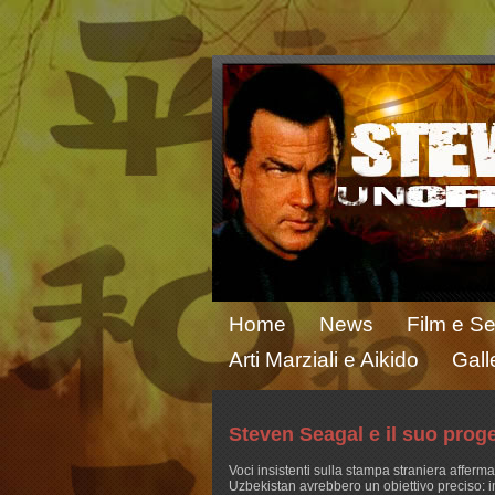
Home
News
Film e Se
Arti Marziali e Aikido
Gall
Steven Seagal e il suo proge
Voci insistenti sulla stampa straniera afferma
Uzbekistan avrebbero un obiettivo preciso: i