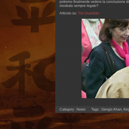
potremo finalmente vedere la conclusione di u
mostrato sempre legato?
Articolo su:
The Guardian
Category :
News
Tags :
Gengis Khan
,
Kir