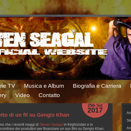
rie TV
Musica e Album
Biografia e Carriera
ery
Video
Contatto
25th Set
2017
An
tto di un fil su Gengis Khan
St
no che i recenti viaggi di
Steven Seagal
in Kirghizistan e in
An
ncontrare dei produttori per finanziare un suo film su Gengis Khan,