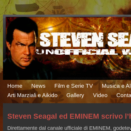
Home
News
Film e Serie TV
Musica e A
Arti Marziali e Aikido
Gallery
Video
Conta
Steven Seagal ed EMINEM scrivo l’
Direttamente dal canale ufficiale di EMINEM, godete