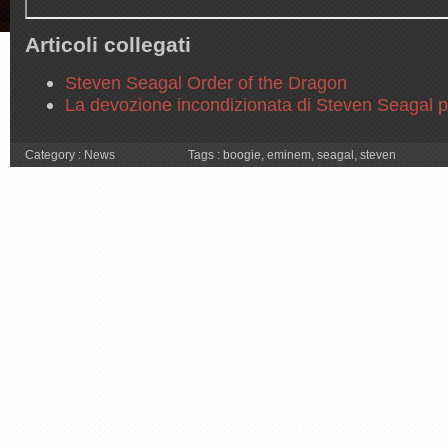
Articoli collegati
Steven Seagal Order of the Dragon
La devozione incondizionata di Steven Seagal 
Category :
News
Tags :
boogie
,
eminem
,
seagal
,
steven