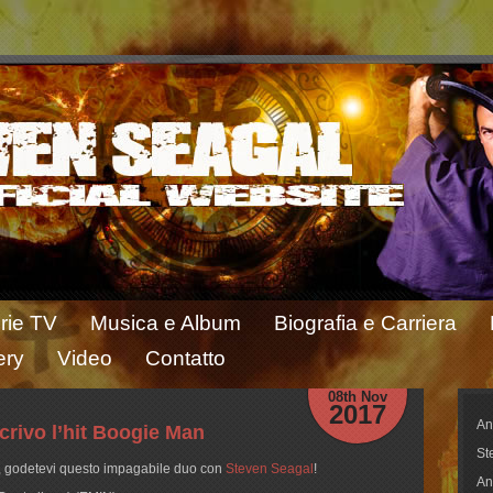
rie TV
Musica e Album
Biografia e Carriera
ery
Video
Contatto
08th Nov
2017
An
rivo l’hit Boogie Man
St
M, godetevi questo impagabile duo con
Steven Seagal
!
An