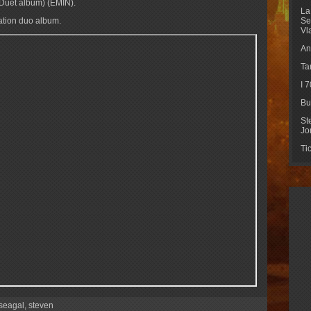
(Duet album) (EMIN).
La
ation duo album.
Se
Vl
An
Ta
I 
Bu
St
Jo
Ti
seagal
,
steven