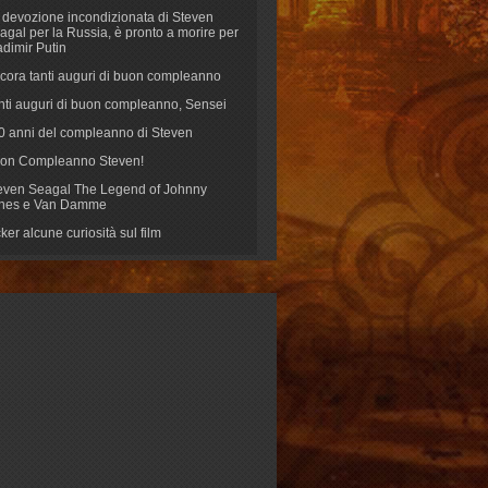
 devozione incondizionata di Steven
agal per la Russia, è pronto a morire per
adimir Putin
cora tanti auguri di buon compleanno
nti auguri di buon compleanno, Sensei
70 anni del compleanno di Steven
on Compleanno Steven!
even Seagal The Legend of Johnny
nes e Van Damme
cker alcune curiosità sul film