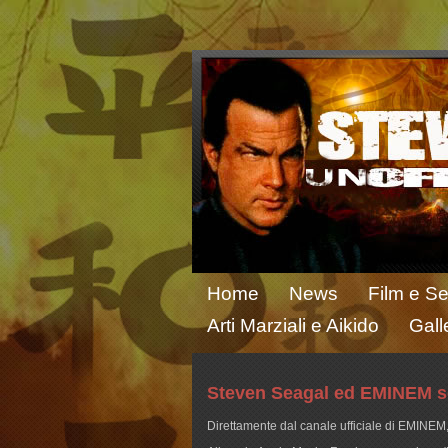
Home
News
Film e Se
Arti Marziali e Aikido
Gall
Steven Seagal ed EMINEM sc
Direttamente dal canale ufficiale di EMINE