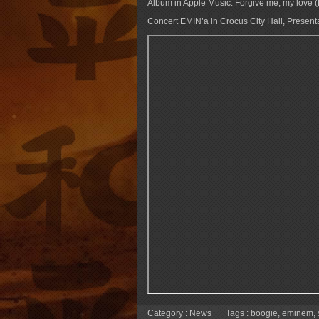
Album in Apple Music: Forgive me, my love 
Concert EMIN’a in Crocus City Hall, Present
Category :
News
Tags :
boogie
,
eminem
,