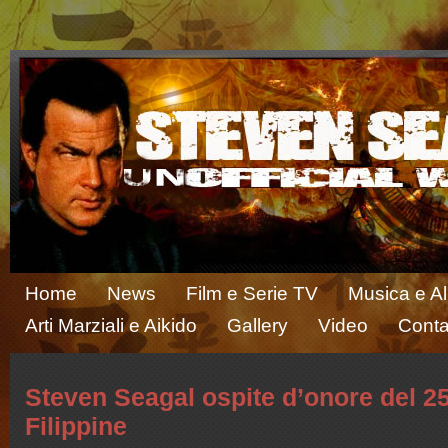
Home
News
Film e Serie TV
Musica e A
Arti Marziali e Aikido
Gallery
Video
Conta
Steven Seagal ospite d’onore del 2
Filippine