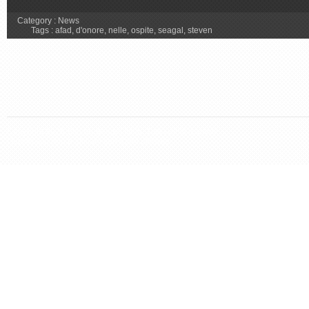
Category :
News
Tags :
afad
,
d'onore
,
nelle
,
ospite
,
seagal
,
steven
Copyright 2026 Steven Seagal Italia. Tutti i diritti riservati.
Questo sito non è affiliato con il sito ufficiale.