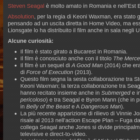
Steven Seagal
è molto amato in Romania e nell’Est E
Absolution
, per la regia di Keoni Waxman, era stato g
pensando ad un uscita diretta in Home Video, ma es
Lionsgate lo ha distribuito il film anche in sala negli 
Alcune curiosità:
Il film è stato girato a Bucarest in Romania.
Il film è conosciuto anche con il titolo
The Mercen
Il film è un sequel di
A Good Man
(2014) che era
di
Force of Execution
(2013).
Questo film segna la sesta collaborazione tra St
Keoni Waxman; la terza collaborazione tra Seag
hanno recitato insieme anche in
Submerged
e i
pericoloso
) e tra Seagal e Byron Mann (che in 
in
Belly of the Beast
e A
Dangerous Man
).
La più recente apparizione di rilievo di Vinnie
risale al 2013 nell’action Escape Plan – Fuga dal
collega Seagal anche Jones si divide principalm
televisive e direct-to-video.