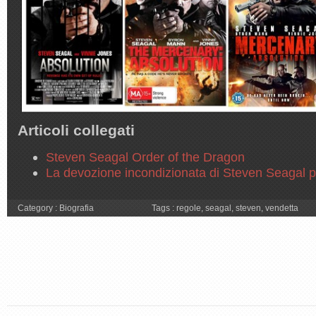
Articoli collegati
Steven Seagal Order of the Dragon
La devozione incondizionata di Steven Seagal 
Category :
Biografia
Tags :
regole
,
seagal
,
steven
,
vendetta