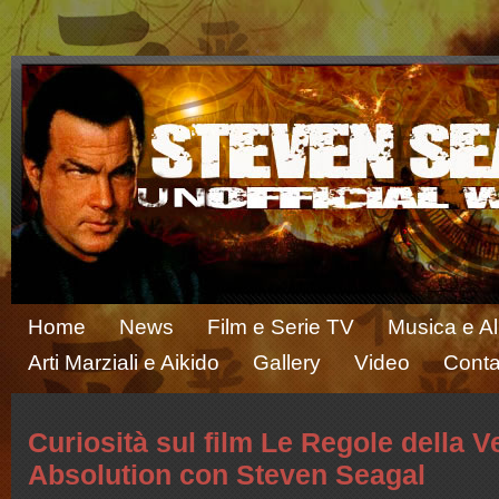
Home
News
Film e Serie TV
Musica e A
Arti Marziali e Aikido
Gallery
Video
Conta
Curiosità sul film Le Regole della V
Absolution con Steven Seagal