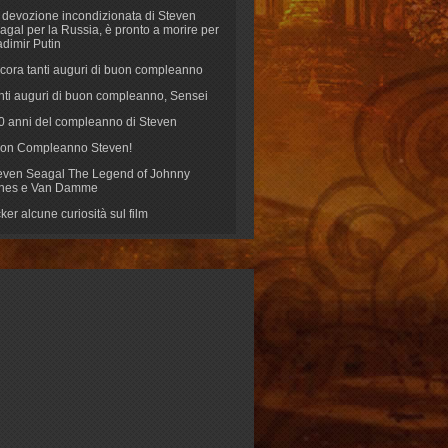
 devozione incondizionata di Steven
agal per la Russia, è pronto a morire per
adimir Putin
cora tanti auguri di buon compleanno
nti auguri di buon compleanno, Sensei
70 anni del compleanno di Steven
on Compleanno Steven!
even Seagal The Legend of Johnny
nes e Van Damme
cker alcune curiosità sul film