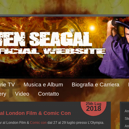
rie TV
Musica e Album
Biografia e Carriera
ery
Video
Contatto
25th Lug
2018
An
 al London Film & Comic Con
St
ar al London Film &
Comic con
dal 27 al 29 luglio presso L’Olympia.
An