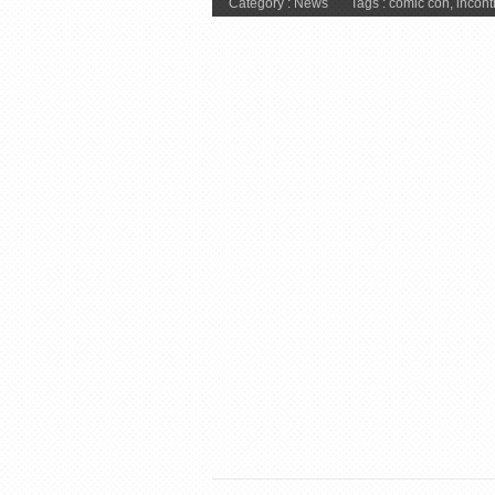
Category :
News
Tags :
comic con
,
incont