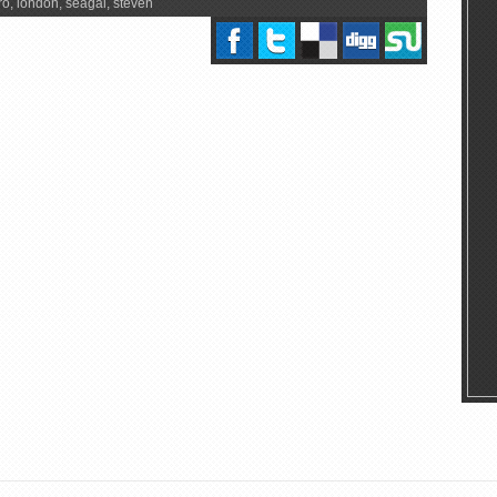
ro
,
london
,
seagal
,
steven