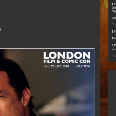
La
Se
Vl
An
Ta
t
I 
Bu
St
Jo
Ti