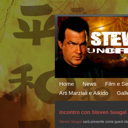
Home
News
Film e Se
Arti Marziali e Aikido
Gall
Incontro con Steven Seagal
Steven Seagal
sarà presente come guest st