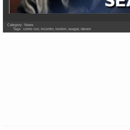
Category :
News
Tags :
comic con
,
incontro
,
london
,
seagal
,
steven