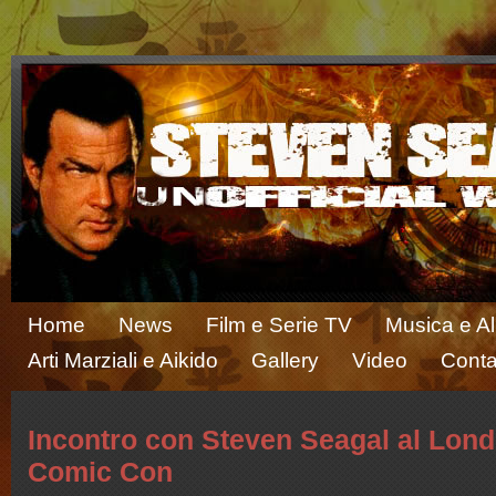
Home
News
Film e Serie TV
Musica e A
Arti Marziali e Aikido
Gallery
Video
Conta
Incontro con Steven Seagal al Lon
Comic Con