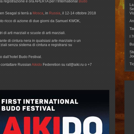
la registrazione è ora APERTA per l’International
Budo
La
Se
en Seagal si terrà a
Mosca
, in
Russia
, il 12-14 ottobre 2018
Vl
nto ricco di azione di due giorni da Samuel KWOK,
An
Ta
i di arti marziali e scuole di arti marziali.
I 
ante di cintura nera in qualsiasi arte marziale o un
Bu
ziali senza sistema di cintura e registrarsi su
St
Jo
to dall’hotel Budo Festival.
Ti
i contattare Russian
Aikido
Federetion su
raf@aiki.ru
o +7