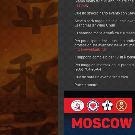
Siamo molto felici di annunciare che 
Festival
.
Questo straordinario evento con Stev
Steven sarà raggiunto in questo eve
Grandmaster Wing Chun
Ci saranno molte attività tra cui maestr
Per partecipare devi essere un pratic
professionista avanzato nelle arti mar
https://event.aiki.ru/
Il supporto completo per i visti è forni
Per maggiori informazioni si prega d
(985) 764-95-64
Questo sarà un evento fantastico.
Pace e amore