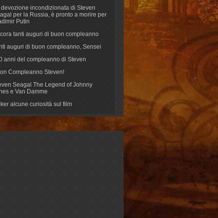
 devozione incondizionata di Steven
agal per la Russia, è pronto a morire per
adimir Putin
cora tanti auguri di buon compleanno
nti auguri di buon compleanno, Sensei
70 anni del compleanno di Steven
on Compleanno Steven!
even Seagal The Legend of Johnny
nes e Van Damme
cker alcune curiosità sul film