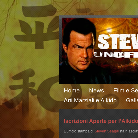
Home
News
Film e Se
Arti Marziali e Aikido
Gall
Iscrizioni Aperte per l’Aiki
L’ufficio stampa di
Steven Seagal
ha rilascia