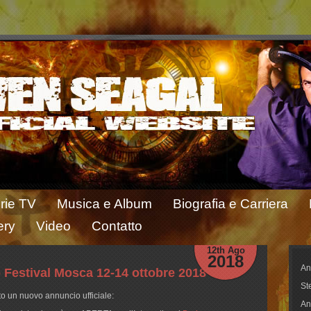
rie TV
Musica e Album
Biografia e Carriera
ery
Video
Contatto
12th Ago
2018
An
do Festival Mosca 12-14 ottobre 2018
St
to un nuovo annuncio ufficiale:
An