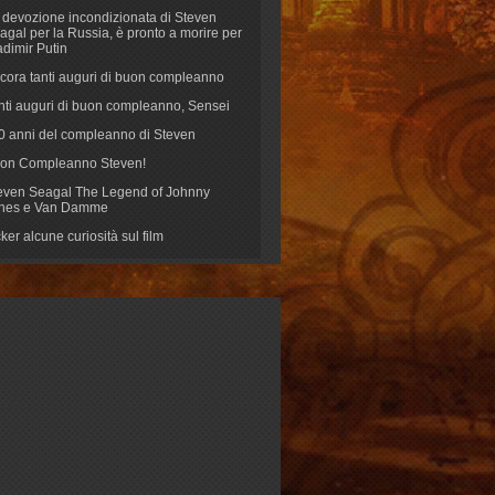
 devozione incondizionata di Steven
agal per la Russia, è pronto a morire per
adimir Putin
cora tanti auguri di buon compleanno
nti auguri di buon compleanno, Sensei
70 anni del compleanno di Steven
on Compleanno Steven!
even Seagal The Legend of Johnny
nes e Van Damme
cker alcune curiosità sul film