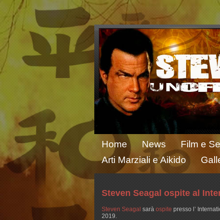
Home
News
Film e Se
Arti Marziali e Aikido
Gall
Steven Seagal ospite al Int
Steven Seagal
sarà
ospite
presso l’ Internat
2019.