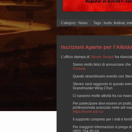
Category :
News
Tags :
budo
,
festival
,
int
Iscrizioni Aperte per l’Aiki
L’ufficio stampa di
Steven Seagal
ha rilascia
Siamo molto felici di annunciare che 
Festival
.
Questo straordinario evento con Stev
Steven sarà raggiunto in questo eve
Grandmaster Wing Chun
Ci saranno molte attività tra cui maestr
Per partecipare devi essere un pratic
professionista avanzato nelle arti mar
https://event.aiki.ru/
Il supporto completo per i visti è forni
Per maggiori informazioni si prega d
(985) 764-95-64