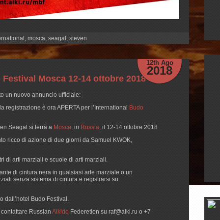
ernational
,
mosca
,
seagal
,
steven
12th Ago
2018
do Festival Mosca 12-14 ottobre 2018
to un nuovo annuncio ufficiale:
la registrazione è ora APERTA per l’International
Budo
en Seagal si terrà a
Mosca
, in
Russia
, il 12-14 ottobre 2018
nto ricco di azione di due giorni da Samuel KWOK,
i di arti marziali e scuole di arti marziali.
ante di cintura nera in qualsiasi arte marziale o un
ziali senza sistema di cintura e registrarsi su
to dall’hotel Budo Festival.
i contattare Russian
Aikido
Federetion su
raf@aiki.ru
o +7