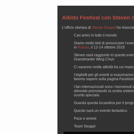
Aikido Festival con Steven 
L’ufficio stampa di
Steven Seagal
ha rilascia
Cari amici in tutto il mondo
Siamo molto lieti di annunciare l’eve
in
Russia
, il 12-14 ottobre 2018
Steven sarà raggiunto in questo eve
Grandmaster Wing Chun
Ci saranno molte attività tra cui maestr
I biglietti per gli eventi si esauriran
faremo sapere sulla pagina Facebook 
I fan internazionali sono i benvenuti
alleviato prenotando la vostra sistema
sconto speciale.
Guarda questa locandina per il progra
Questo sarà un evento fantastico.
Pace e amore
Team Seagal