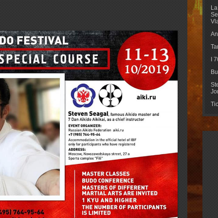
La
Se
Vl
An
Ta
I 
Bu
St
Jo
Ti