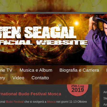
rie TV
Musica e Album
Biografia e Carriera
ery
Video
Contatto
25th Lug
2019
An
ernational Budo Festival Mosca
St
ional
Budo
Festival
che si svolgerà a
Mosca
nei giorni 11-13 Ottobre
An