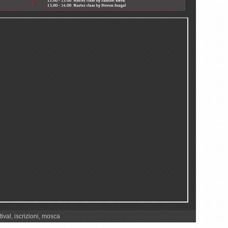
tival
,
iscrizioni
,
mosca