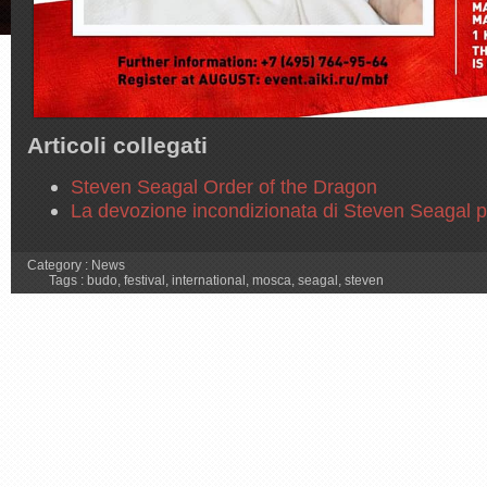
Articoli collegati
Steven Seagal Order of the Dragon
La devozione incondizionata di Steven Seagal 
Category :
News
Tags :
budo
,
festival
,
international
,
mosca
,
seagal
,
steven