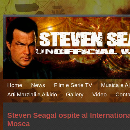
Home
News
Film e Serie TV
Musica e A
Arti Marziali e Aikido
Gallery
Video
Conta
Steven Seagal ospite al Internation
Mosca