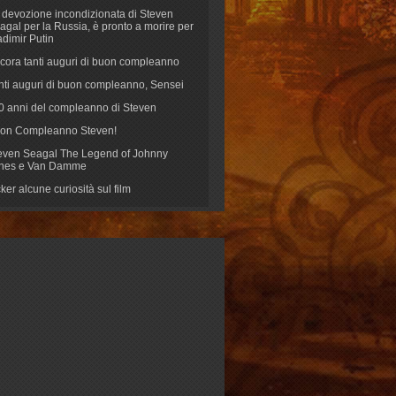
 devozione incondizionata di Steven
agal per la Russia, è pronto a morire per
adimir Putin
cora tanti auguri di buon compleanno
nti auguri di buon compleanno, Sensei
70 anni del compleanno di Steven
on Compleanno Steven!
even Seagal The Legend of Johnny
nes e Van Damme
cker alcune curiosità sul film