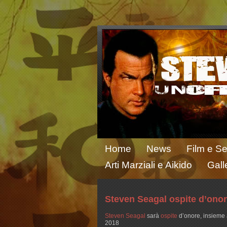
Home
News
Film e Se
Arti Marziali e Aikido
Gall
Steven Seagal ospite d’onor
Steven Seagal
sarà
ospite
d’onore, insieme 
2018