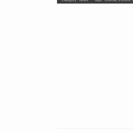
Category :
News
Tags :
cinema
,
d'onore
,