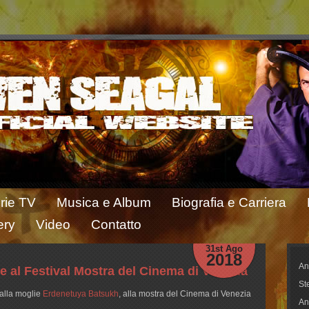
rie TV
Musica e Album
Biografia e Carriera
ery
Video
Contatto
31st Ago
2018
An
e al Festival Mostra del Cinema di Venezia
St
alla moglie
Erdenetuya Batsukh
, alla mostra del Cinema di Venezia
An