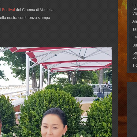
La
Se
al
Festival
del Cinema di Venezia.
Vl
 della nostra conferenza stampa.
An
Ta
I 
Bu
St
Jo
Ti