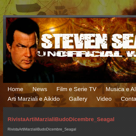
Home
News
Film e Serie TV
Musica e A
Arti Marziali e Aikido
Gallery
Video
Conta
RivistaArtiMarzialiBudoDicembre_Seagal
RivistaArtiMarzialiBudoDicembre_Seagal