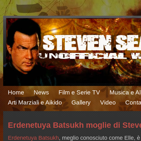
Home
News
Film e Serie TV
Musica e A
Arti Marziali e Aikido
Gallery
Video
Conta
Erdenetuya Batsukh moglie di Stev
Erdenetuya Batsukh
, meglio conosciuto come Elle, è 