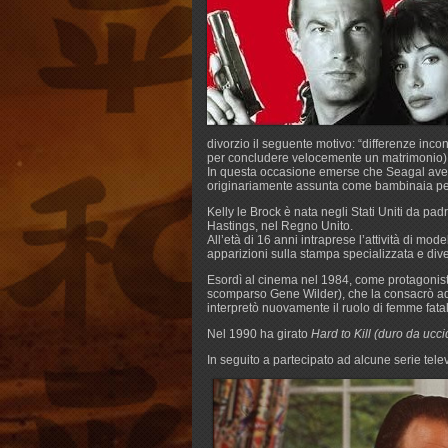
divorzio il seguente motivo: “differenze inc
per concludere velocemente un matrimonio)
In questa occasione emerse che Seagal aveva
originariamente assunta come bambinaia per i
Kelly le Brock è nata negli Stati Uniti da pad
Hastings, nel Regno Unito.
All’età di 16 anni intraprese l’attività di 
apparizioni sulla stampa specializzata e di
Esordì al cinema nel 1984, come protagoni
scomparso Gene Wilder), che la consacrò ad 
interpretò nuovamente il ruolo di femme fata
Nel 1990 ha girato
Hard to Kill (duro da ucci
In seguito a partecipato ad alcune serie tele