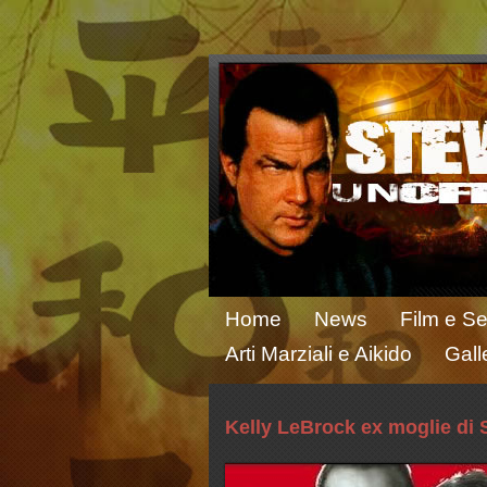
Home
News
Film e Se
Arti Marziali e Aikido
Gall
Kelly LeBrock ex moglie di 