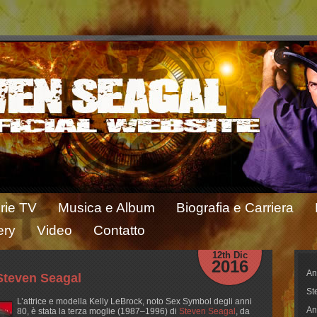
rie TV
Musica e Album
Biografia e Carriera
ery
Video
Contatto
12th Dic
2016
An
Steven Seagal
St
L’attrice e modella Kelly LeBrock, noto Sex Symbol degli anni
An
80, è stata la terza moglie (1987–1996) di
Steven Seagal
, da