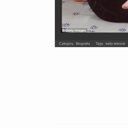
Category :
Biografia
Tags :
kelly lebrock