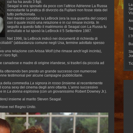
cui ha ha avuto 3 figli.
La
Seagal si era sposato da poco con l’attrice Adrienne La Russa
Se
nonostante la pratica di divorzio da Fujitani non fosse stata del
Vl
tutto perfezionata.
Nel mentre conobbe la LeBrock (era la sua guardia del corpo)
An
con il quale iniziò una relazione e in cui rimase incinta. In
seguito a questo fatto il matrimonio di Seagal con La Russa fu
Ta
annullato e lui sposò la LeBrock il 5 Settembre 1987.
I 
Nel 1996, la LeBrock indicò nei documenti di richiesta di
onciliabili” (abbastanza comune negli Usa, termine adottato spesso
Bu
.
 una relazione con Arissa Wolf (che rimase anch’egli incinta),
St
 loro figli.
Jo
re canadese e madre di origine irlandese, si trasferì da piccola ad
Ti
modella ottenendo ben presto un grande successo con numerose
venne testimonial per alcune campagne pubblicitarie.
sta della commedia
La signora in rosso
(insieme al recentemente
icona sexy del cinema degli anni ottanta. L’anno successivo
le in
La donna esplosiva
(con un giovanissimo Robert Downey Jr.).
dere)
insieme al marito Steven Seagal.
visive nel Regno Unito.