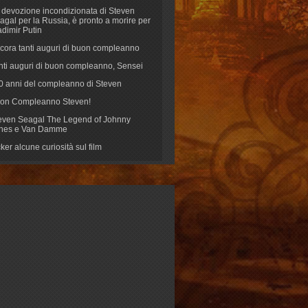
 devozione incondizionata di Steven
agal per la Russia, è pronto a morire per
adimir Putin
cora tanti auguri di buon compleanno
nti auguri di buon compleanno, Sensei
70 anni del compleanno di Steven
on Compleanno Steven!
even Seagal The Legend of Johnny
nes e Van Damme
cker alcune curiosità sul film