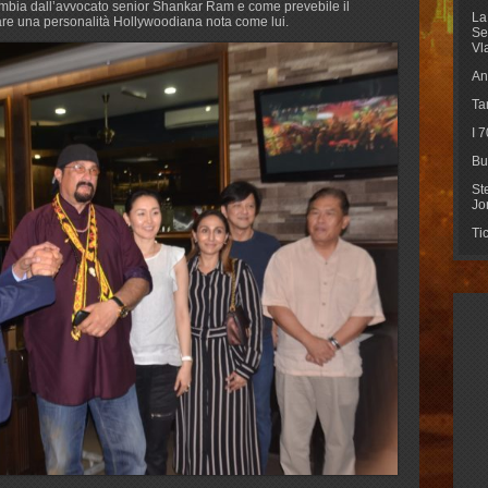
Rumbia dall’avvocato senior Shankar Ram e come prevebile il
La
itare una personalità Hollywoodiana nota come lui.
Se
Vl
An
Ta
I 
Bu
St
Jo
Ti