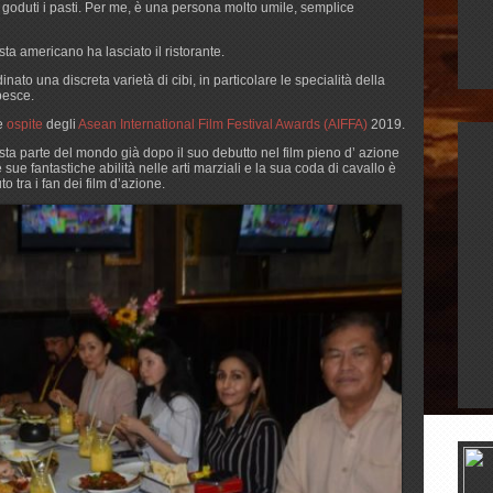
 goduti i pasti. Per me, è una persona molto umile, semplice
ta americano ha lasciato il ristorante.
nato una discreta varietà di cibi, in particolare le specialità della
pesce.
me
ospite
degli
Asean International Film Festival Awards (AIFFA)
2019.
ta parte del mondo già dopo il suo debutto nel film pieno d’ azione
sue fantastiche abilità nelle arti marziali e la sua coda di cavallo è
o tra i fan dei film d’azione.