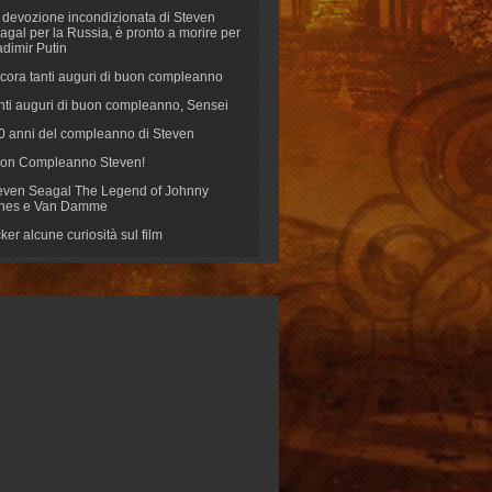
 devozione incondizionata di Steven
agal per la Russia, è pronto a morire per
adimir Putin
cora tanti auguri di buon compleanno
nti auguri di buon compleanno, Sensei
70 anni del compleanno di Steven
on Compleanno Steven!
even Seagal The Legend of Johnny
nes e Van Damme
cker alcune curiosità sul film