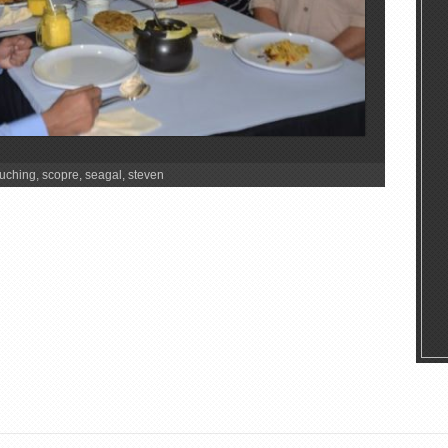
uching
,
scopre
,
seagal
,
steven