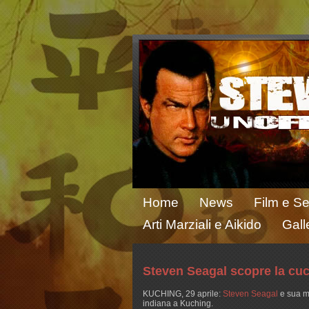
Home
News
Film e Se
Arti Marziali e Aikido
Gall
Steven Seagal scopre la cuc
KUCHING, 29 aprile:
Steven Seagal
e sua m
indiana a Kuching.