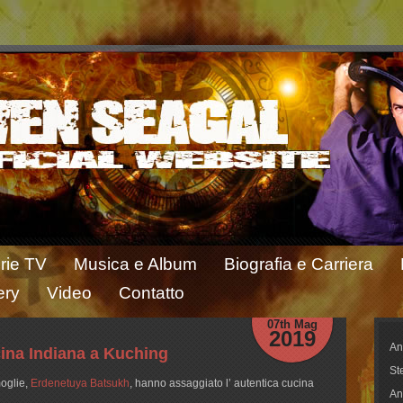
rie TV
Musica e Album
Biografia e Carriera
ery
Video
Contatto
07th Mag
2019
An
ina Indiana a Kuching
St
oglie,
Erdenetuya Batsukh
, hanno assaggiato l’ autentica cucina
An