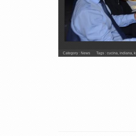
Category :
News
Tags :
cucina
,
indiana
,
k