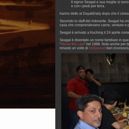
Il signor Seagal e sua moglie si sono
e con i piedi per terra.
hanno detto al DayakDaily dopo che il cineas
Secondo lo staff del ristorante, Seagal ha ordi
casa che comprendevano carne, verdure e 
Seagal è arrivato a Kuching il 24 aprile co
Seagal è diventato un nome familiare in ques
“
Above the Law
” nel 1988. Noto anche per le 
rimasto un volto di
Hollywood
ben riconosciut