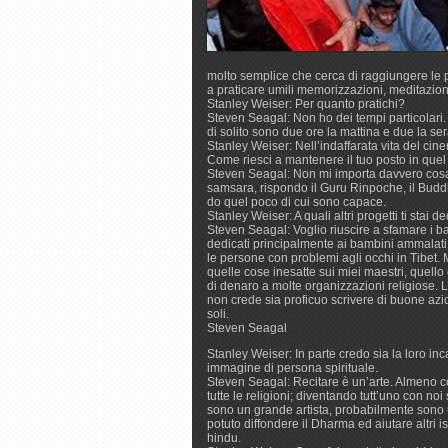
molto semplice che cerca di raggiungere le p
a praticare umili memorizzazioni, meditazion
Stanley Weiser: Per quanto pratichi?
Steven Seagal: Non ho dei tempi particolari
di solito sono due ore la mattina e due la se
Stanley Weiser: Nell’indaffarata vita del cine
Come riesci a mantenere il tuo posto in qu
Steven Seagal: Non mi importa davvero cosa l
samsara, rispondo il Guru Rinpoche, il Buddha 
do quel poco di cui sono capace.
Stanley Weiser: A quali altri progetti ti stai 
Steven Seagal: Voglio riuscire a sfamare i b
dedicati principalmente ai bambini ammalati
le persone con problemi agli occhi in Tibet.
quelle cose inesatte sui miei maestri, que
di denaro a molte organizzazioni religiose.
non crede sia proficuo scrivere di buone azi
soli.
Steven Seagal
Stanley Weiser: In parte credo sia la loro in
immagine di persona spirituale.
Steven Seagal: Recitare è un’arte. Almeno co
tutte le religioni; diventando tutt’uno con noi
sono un grande artista, probabilmente sono u
potuto diffondere il Dharma ed aiutare altri i
hindu.