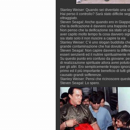
Stanley Weiser: Quando sei diventato una st
Hai perso il controllo? Sarà stato difficile 
oltraggiato.
Steven Seagal: Anche quando ero in Giappone
che la deificazione è davvero una trappola mo
Non penso che la deificazione sia stato un 
aver capito molto tempo fa cosa davvero sign
sia stato solo il non riuscire a capire la via
Stanley Weiser: C’è uno slogan buddista che 
grande contaminazione che hai dovuto affron
Steven Seagal: Non capire davvero la differenza
esseri senzienti ed il nutrire spiritualmente 
Su questo punto ero confuso da giovane: pensa
di realizzazione spirituale allora avrei pot
per gli altri. Ero semplicemente troppo ignor
primo ed il più importante beneficio di tutti 
causato grandi sofferenze.
Stanley Weiser: Pensi che ricinoscere questo
Steven Seagal: Lo spero.