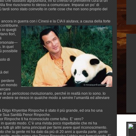
 Dato che studiavo agopuntura, mi fu chiesto di prendermi cura di un
Alla fine riuscivamo lo stesso a comunicare. Imparai un po’ di
iù tardi sono stato coinvolto in certe cose che non sono proprio del
ncora in guerra con i Cinesi e la CIA li aiutava; a causa della forte
 contribuire.
o in quegli
tano fiorì,
i
personale—
. In quel
iù possibile
solo di
tà del
o perdere
n un mondo
cercare
e di un pericoloso rivoluzionario, perché in realtà non lo sono. Io
r vedere se riesco in qualche modo a servire l’umanità ed alleviare
 Dilgo Khyentse Rinpoche è stato il più grande, ed ora ho una
 e Sua Santità Penor Rinpoche.
nor Rinpoche ti ha riconosciuto come tulku. E’ vero?
i in questo modo. C’è una rivista poco rispettabile che mi ha
tutti gli altri lama principali per farmi avere quel riconoscimento.
nto che la gente mi ha dato da più di 20 anni a questa parte, gente
molto, molto prima che Penor Rinpoche l’abbia mai formalizzato. E’