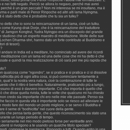
e nei fatti negato. Perciò se allora lo negavo, perché mai avrei
i perché è un gran peccato? Non mi interessa se mi insultano, ma è
rma e parli male di Penor Rinpoche ed altri alti lama Nyingma.
i è stato detto che è probabile che tu sia un tulku?
 detto che io sono la reincarnazione di un lama, cioè un tulku.
o come Kyung-drak Dorje, che è la reincarnazione del traduttore
i” di Jamgon Kongtrul, Yudra Nyingpo era un discepolo del grande
e studioso che un esperto maestro di meditazione. Molte delle sue
g, Lochen Dharma-shri, hanno dato un forte contributo al Buddismo e
ori di tesori).
e?
ndare in India ed a meditare, ho cominciato ad avere dei ricordi
in meditazione con un lama ed una delle cose che mi ha detto è che
passate e quindi la mia realizzazione di ciò sarà per me più rapida che
sto?
 qualcosa come “ngondro”, se si pratica e si pratica e ci si dissolve
odhicitta più di ogni altra cosa, si può cominciare lentamente a
, qual’è la nostra vera natura, cioè la combinazione di tutte le
uesto che il ritiro è benefico. Naturalmente, praticando più a lungo,
essuno di essi è davvero importante. Ciò che importa è quello che
iò che disse quella rivista, tutte le volte che qualcuno mi ha chiesto
 non credo sia importante chi ero nelle mie vite passate. Penso sia
he faccio in questa vita è importante solo se riesco ad alleviare le
e modo fare del mondo un posto migliore, o se servo il Buddha e
re il seme di “bodhicitta” nel cuore della gente.
ello che pensa tanta gente, che questo riconoscimento sia stato una
durante un lungo periodo di tempo.
 seriamente nel mio modo pietoso forse per ventisette anni.
tudenti si rivolgono a te usando un qualche titolo speciale?
modi, comprese le parolacce. Rispondo a tutti. Quando entro in una