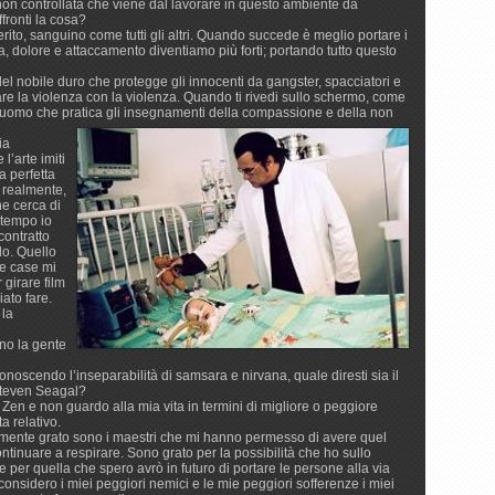
 non controllata che viene dal lavorare in questo ambiente da
fronti la cosa?
to, sanguino come tutti gli altri. Quando succede è meglio portare i
a, dolore e attaccamento diventiamo più forti; portando tutto questo
el nobile duro che protegge gli innocenti da gangster, spacciatori e
ntare la violenza con la violenza. Quando ti rivedi sullo schermo, come
i un uomo che pratica gli insegnamenti della compassione e della non
ia
l’arte imiti
a perfetta
è realmente,
he cerca di
 tempo io
contratto
lo. Quello
re case mi
girare film
ato fare.
 la
ino la gente
oscendo l’inseparabilità di samsara e nirvana, quale diresti sia il
 Steven Seagal?
Zen e non guardo alla mia vita in termini di migliore o peggiore
a relativo.
mente grato sono i maestri che mi hanno permesso di avere quel
inuare a respirare. Sono grato per la possibilità che ho sullo
 e per quella che spero avrò in futuro di portare le persone alla via
nsidero i miei peggiori nemici e le mie peggiori sofferenze i miei