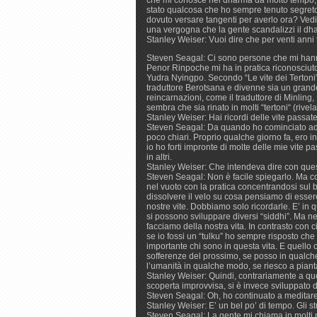
stato qualcosa che ho sempre tenuto segreto 
dovuto versare tangenti per averlo ora? Ved
una vergogna che la gente scandalizzi il dha
Stanley Weiser: Vuoi dire che per venti anni t
Steven Seagal: Ci sono persone che mi hanno
Penor Rinpoche mi ha in pratica riconosciut
Yudra Nyingpo. Secondo “Le vite dei Terton
traduttore Berotsana e divenne sia un grand
reincarnazioni, come il traduttore di Minlin
sembra che sia rinato in molti “tertoni“ (rivelat
Stanley Weiser: Hai ricordi delle vite passat
Steven Seagal: Da quando ho cominciato ad a
poco chiari. Proprio qualche giorno fa, ero 
io ho forti impronte di molte delle mie vite 
in altri.
Stanley Weiser: Che intendeva dire con que
Steven Seagal: Non è facile spiegarlo. Ma con
nel vuoto con la pratica concentrandosi sul b
dissolvere il velo su cosa pensiamo di essere
nostre vite. Dobbiamo solo ricordarle. E’ in q
si possono sviluppare diversi “siddhi”. Ma n
facciamo della nostra vita. In contrasto con c
se io fossi un “tulku” ho sempre risposto che
importante chi sono in questa vita. E quello c
sofferenze del prossimo, se posso in qualch
l’umanità in qualche modo, se riesco a pianta
Stanley Weiser: Quindi, contrariamente a qu
scoperta improvvisa, si è invece sviluppato 
Steven Seagal: Oh, ho continuato a meditare
Stanley Weiser: E’ un bel po’ di tempo. Gli s
Steven Seagal: La gente mi chiama in molti 