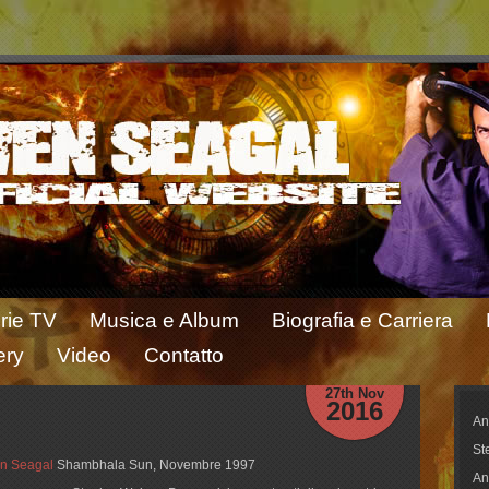
rie TV
Musica e Album
Biografia e Carriera
ery
Video
Contatto
27th Nov
2016
An
St
n Seagal
Shambhala Sun, Novembre 1997
An