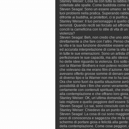
Stanley Weiser: Cosa fai con tutta la rabbia
coltellate alle spalle. Come buddista come af
Steven Seagal: Sono un essere umano: se feri
tuoi problemi nella pratica. Superando rabbi
difronte ai buddha, ai protettori, ci si purifica.
Stanley Weiser: Il tuo personaggio è quello d
terroristi. Quando reciti sei forzato ad affro
concili la carneficina con lo stile di vita d
violenza?
Steven Seagal: Beh, non credo che uno abb
direttamente a che fare con l’altro. Penso che 
la vita e la sua funzione dovrebbe essere un
ed accurata interpretazione di come la vita 
in tutte le sue emenazioni. Sono un artista c
perfezionare le sue capacità, ma allo stesso
ho delle idee riguardo la violenza. Ero sotto 
con la Warner Brothers e non potevo recider
che volevano da me erano film d’azione. Alt
avevano offerto grosse somme di denaro per 
di diverso tipo e la Warner non me lo ha lasci
Ora che sono fuori da quella situazione avrò
possibilità di fare i film che vorrei veramente,
certamente con contenuti spirituali, che invit
alla contemplazione e che offrano loro gioia.
Stanley Weiser: OK, un’ultima domanda. Ricon
lato migliore e quello peggiore dell’essere
Steven Seagal: Lo sai, sono cresciuto con lo 
Stanley Weiser: Chiedevo da un punto di vist
Steven Seagal: La cosa di cui sono maggior
poco di conoscenza e saggezza che mi fa cont
schermo di portare gioia e felicità alla gente
della contemplazione. Come cose peggiori, co