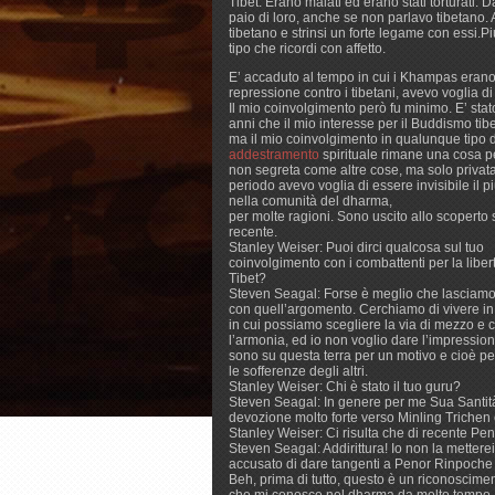
Tibet. Erano malati ed erano stati torturati.
paio di loro, anche se non parlavo tibetano. 
tibetano e strinsi un forte legame con essi.P
tipo che ricordi con affetto.
E’ accaduto al tempo in cui i Khampas erano a
repressione contro i tibetani, avevo voglia di
Il mio coinvolgimento però fu minimo. E’ stat
anni che il mio interesse per il Buddismo tibe
ma il mio coinvolgimento in qualunque tipo d
addestramento
spirituale rimane una cosa 
non segreta come altre cose, ma solo privata
periodo avevo voglia di essere invisibile il p
nella comunità del dharma,
per molte ragioni. Sono uscito allo scoperto 
recente.
Stanley Weiser: Puoi dirci qualcosa sul tuo
coinvolgimento con i combattenti per la liber
Tibet?
Steven Seagal: Forse è meglio che lasciam
con quell’argomento. Cerchiamo di vivere i
in cui possiamo scegliere la via di mezzo e 
l’armonia, ed io non voglio dare l’impression
sono su questa terra per un motivo e cioè pe
le sofferenze degli altri.
Stanley Weiser: Chi è stato il tuo guru?
Steven Seagal: In genere per me Sua Santità
devozione molto forte verso Minling Trichen
Stanley Weiser: Ci risulta che di recente Pe
Steven Seagal: Addirittura! Io non la mettere
accusato di dare tangenti a Penor Rinpoche e 
Beh, prima di tutto, questo è un riconoscime
che mi conosce nel dharma da molto tempo, 