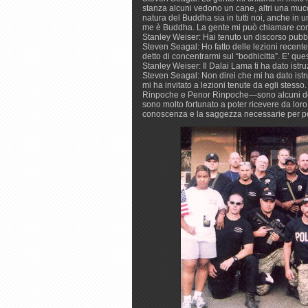
stanza alcuni vedono un cane, altri una mucc
natura del Buddha sia in tutti noi, anche in
me è Buddha. La gente mi può chiamare come
Stanley Weiser: Hai tenuto un discorso pubb
Steven Seagal: Ho fatto delle lezioni recen
detto di concentrarmi sul “bodhicitta”. E’ qu
Stanley Weiser: Il Dalai Lama ti ha dato ist
Steven Seagal: Non direi che mi ha dato istr
mi ha invitato a lezioni tenute da egli stess
Rinpoche e Penor Rinpoche—sono alcuni dei 
sono molto fortunato a poter ricevere da loro
conoscenza e la saggezza necessarie per pote