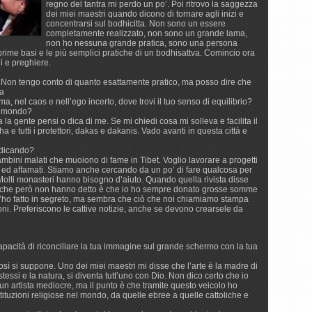
regno del tantra mi perdo un po’. Poi ritrovo la saggezza
dei miei maestri quando dicono di tornare agli inizi e
concentrarsi sul bodhicitta. Non sono un essere
completamente realizzato, non sono un grande lama,
non ho nessuna grande pratica, sono una persona
rime basi e le più semplici pratiche di un bodhisattva. Comincio ora
i e preghiere.
. Non tengo conto di quanto esattamente pratico, ma posso dire che
ra
ma, nel caos e nell’ego incerto, dove trovi il tuo senso di equilibrio?
el mondo?
a gente pensi o dica di me. Se mi chiedi cosa mi solleva e facilita il
e tutti i protettori, dakas e dakanis. Vado avanti in questa città e
dedicando?
ambini malati che muoiono di fame in Tibet. Voglio lavorare a progetti
 ed affamati. Stiamo anche cercando da un po’ di fare qualcosa per
 Molti monasteri hanno bisogno d’aiuto. Quando quella rivista disse
llo che però non hanno detto è che io ho sempre donato grosse somme
 L’ho fatto in segreto, ma sembra che ciò che noi chiamiamo stampa
oni. Preferiscono le cattive notizie, anche se devono crearsele da
capacità di riconciliare la tua immagine sul grande schermo con la tua
sì si suppone. Uno dei miei maestri mi disse che l’arte è la madre di
 stessi e la natura, si diventa tutt’uno con Dio. Non dico certo che io
n artista mediocre, ma il punto è che tramite questo veicolo ho
stituzioni religiose nel mondo, da quelle ebree a quelle cattoliche e