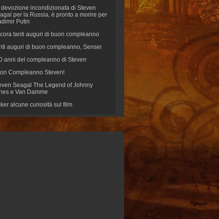
 devozione incondizionata di Steven
agal per la Russia, è pronto a morire per
adimir Putin
cora tanti auguri di buon compleanno
nti auguri di buon compleanno, Sensei
70 anni del compleanno di Steven
on Compleanno Steven!
even Seagal The Legend of Johnny
nes e Van Damme
cker alcune curiosità sul film