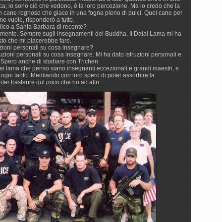
a; io sono ciò che vedono, è la loro percezione. Ma io credo che la
 un cane rognoso che giace in una fogna pieno di pulci. Quel cane per
 vuole, risponderò a tutto.
lico a Santa Barbara di recente?
temente. Sempre sugli insegnamenti del Buddha. Il Dalai Lama mi ha
esto che mi piacerebbe fare.
ruzioni personali su cosa insegnare?
uzioni personali su cosa insegnare. Mi ha dato istruzioni personali e
o. Spero anche di studiare con Trichen
lama che penso siano insegnanti eccezionali e grandi maestri, e
 ogni tanto. Meditando con loro spero di poter assorbire la
r trasferire qul poco che ho ad altri.