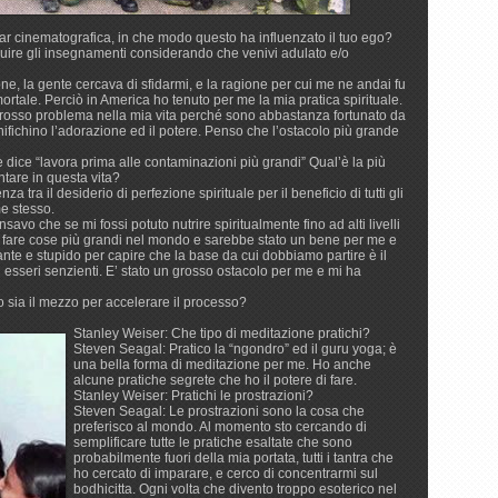
ar cinematografica, in che modo questo ha influenzato il tuo ego?
seguire gli insegnamenti considerando che venivi adulato e/o
, la gente cercava di sfidarmi, e la ragione per cui me ne andai fu
rtale. Perciò in America ho tenuto per me la mia pratica spirituale.
grosso problema nella mia vita perché sono abbastanza fortunato da
ifichino l’adorazione ed il potere. Penso che l’ostacolo più grande
dice “lavora prima alle contaminazioni più grandi” Qual’è la più
tare in questa vita?
 tra il desiderio di perfezione spirituale per il beneficio di tutti gli
me stesso.
vo che se mi fossi potuto nutrire spiritualmente fino ad alti livelli
uto fare cose più grandi nel mondo e sarebbe stato un bene per me e
ante e stupido per capire che la base da cui dobbiamo partire è il
gli esseri senzienti. E’ stato un grosso ostacolo per me e mi ha
 sia il mezzo per accelerare il processo?
Stanley Weiser: Che tipo di meditazione pratichi?
Steven Seagal: Pratico la “ngondro” ed il guru yoga; è
una bella forma di meditazione per me. Ho anche
alcune pratiche segrete che ho il potere di fare.
Stanley Weiser: Pratichi le prostrazioni?
Steven Seagal: Le prostrazioni sono la cosa che
preferisco al mondo. Al momento sto cercando di
semplificare tutte le pratiche esaltate che sono
probabilmente fuori della mia portata, tutti i tantra che
ho cercato di imparare, e cerco di concentrarmi sul
bodhicitta. Ogni volta che divento troppo esoterico nel