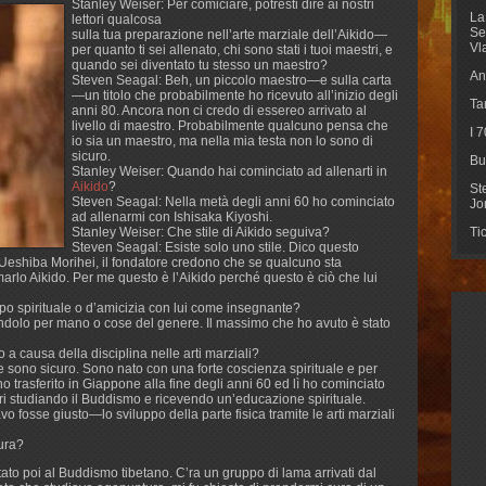
Stanley Weiser: Per comiciare, potresti dire ai nostri
La
lettori qualcosa
Se
sulla tua preparazione nell’arte marziale dell’Aikido—
Vl
per quanto ti sei allenato, chi sono stati i tuoi maestri, e
quando sei diventato tu stesso un maestro?
An
Steven Seagal: Beh, un piccolo maestro—e sulla carta
—un titolo che probabilmente ho ricevuto all’inizio degli
Ta
anni 80. Ancora non ci credo di essereo arrivato al
livello di maestro. Probabilmente qualcuno pensa che
I 
io sia un maestro, ma nella mia testa non lo sono di
sicuro.
Bu
Stanley Weiser: Quando hai cominciato ad allenarti in
Aikido
?
St
Steven Seagal: Nella metà degli anni 60 ho cominciato
Jo
ad allenarmi con Ishisaka Kiyoshi.
Stanley Weiser: Che stile di Aikido seguiva?
Ti
Steven Seagal: Esiste solo uno stile. Dico questo
Ueshiba Morihei, il fondatore credono che se qualcuno sta
arlo Aikido. Per me questo è l’Aikido perché questo è ciò che lui
ipo spirituale o d’amicizia con lui come insegnante?
ndolo per mano o cose del genere. Il massimo che ho avuto è stato
 a causa della disciplina nelle arti marziali?
 sono sicuro. Sono nato con una forte coscienza spirituale e per
no trasferito in Giappone alla fine degli anni 60 ed lì ho cominciato
ri studiando il Buddismo e ricevendo un’educazione spirituale.
vo fosse giusto—lo sviluppo della parte fisica tramite le arti marziali
ura?
tato poi al Buddismo tibetano. C’ra un gruppo di lama arrivati dal