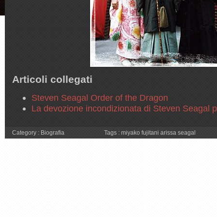
Articoli collegati
Steven Seagal Order of the Dragon
La devozione incondizionata di Steven Seagal 
Category :
Biografia
Tags :
miyako fujitani arissa seagal