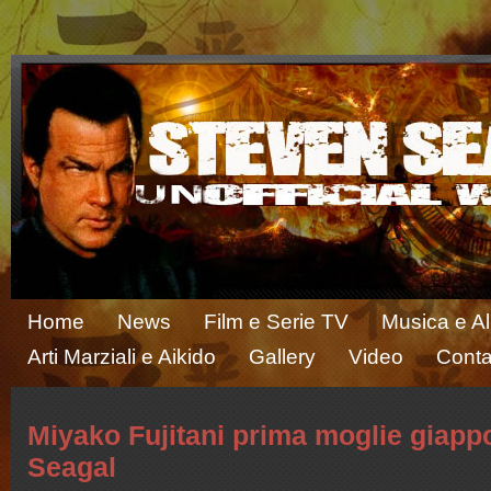
Home
News
Film e Serie TV
Musica e A
Arti Marziali e Aikido
Gallery
Video
Conta
Miyako Fujitani prima moglie giapp
Seagal