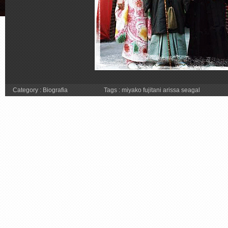
Category :
Biografia
Tags :
miyako fujitani arissa seagal