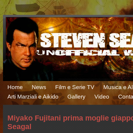
Home
News
Film e Serie TV
Musica e A
Arti Marziali e Aikido
Gallery
Video
Conta
Miyako Fujitani prima moglie giapp
Seagal