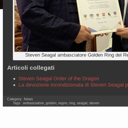
Steven Seagal ambasciatore Golden Ring del R
Articoli collegati
Steven Seagal Order of the Dragon
La devozione incondizionata di Steven Seagal 
Category :
News
Tags :
ambasciatore
,
golden
,
regno
,
ring
,
seagal
,
steven