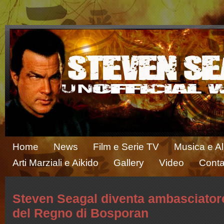
Home
News
Film e Serie TV
Musica e A
Arti Marziali e Aikido
Gallery
Video
Conta
Steven Seagal diventa ambasciator
del Regno di Bosporan