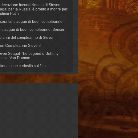
 devozione incondizionata di Steven
agal per la Russia, è pronto a morire per
adimir Putin
cora tanti auguri di buon compleanno
nti auguri di buon compleanno, Sensei
70 anni del compleanno di Steven
on Compleanno Steven!
even Seagal The Legend of Johnny
nes e Van Damme
cker alcune curiosità sul film