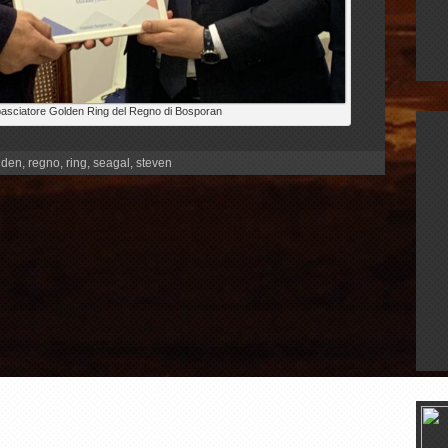
asciatore Golden Ring del Regno di Bosporan
lden
,
regno
,
ring
,
seagal
,
steven