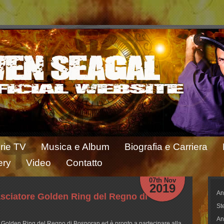
rie TV
Musica e Album
Biografia e Carriera
ery
Video
Contatto
07th Nov
2019
An
sciatore Golden Ring del Regno di
St
An
 Golden Ring del Regno di Bosporan ed è pronto a partecipare alla