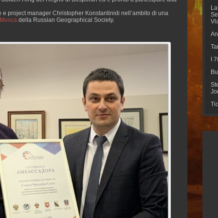
La
tore e project manager Christopher Konstantinidi nell’ambito di una
Se
Mosca
della Russian Geographical Society.
Vl
An
Ta
I 
Bu
St
Jo
Ti