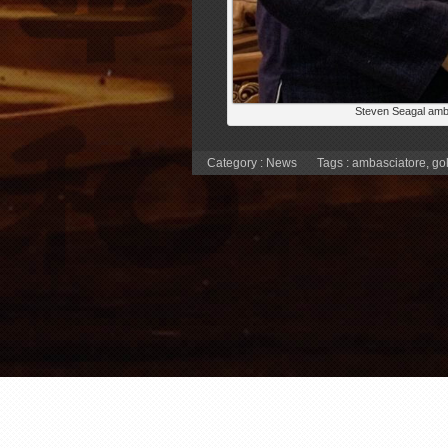
Steven Seagal amb
Category :
News
Tags :
ambasciatore
,
go