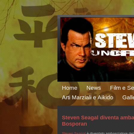
Home
News
Film e Se
Arti Marziali e Aikido
Gall
Steven Seagal diventa amba
Bosporan
Steven Seagal
è diventato ambasciatore del