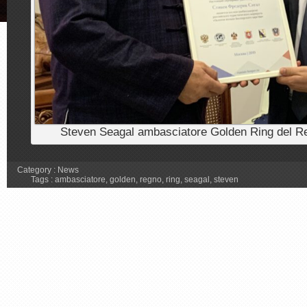
Steven Seagal ambasciatore Golden Ring del R
Category :
News
Tags :
ambasciatore
,
golden
,
regno
,
ring
,
seagal
,
steven