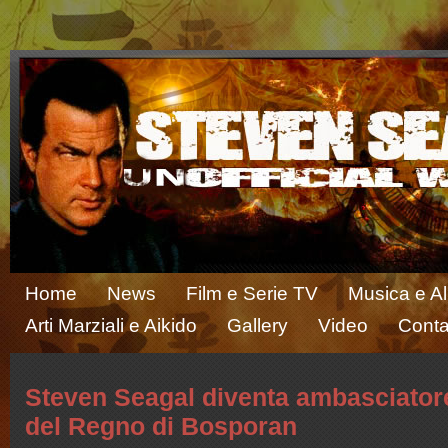
Home
News
Film e Serie TV
Musica e A
Arti Marziali e Aikido
Gallery
Video
Conta
Steven Seagal diventa ambasciator
del Regno di Bosporan