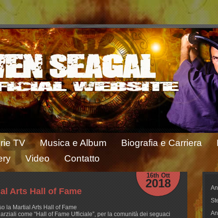
rie TV
Musica e Album
Biografia e Carriera
ery
Video
Contatto
16th Ott
2018
An
ial Arts Hall of Fame
St
o la Martial Arts Hall of Fame
An
arziali come “Hall of Fame Ufficiale”, per la comunità dei seguaci