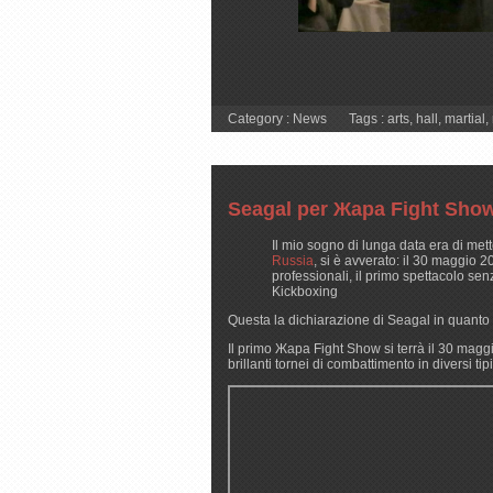
Category :
News
Tags :
arts
,
hall
,
martial
,
Seagal per Жара Fight Show
Il mio sogno di lunga data era di met
Russia
, si è avverato: il 30 maggio
professionali, il primo spettacolo sen
Kickboxing
Questa la dichiarazione di Seagal in quanto 
Il primo Жара Fight Show si terrà il 30 magg
brillanti tornei di combattimento in diversi ti