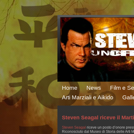
Home
News
Film e Se
Arti Marziali e Aikido
Gall
Steven Seagal riceve il Mart
Steven Seagal
riceve un posto d’onore press
Riconosciuto dal Museo di Storia delle Arti M