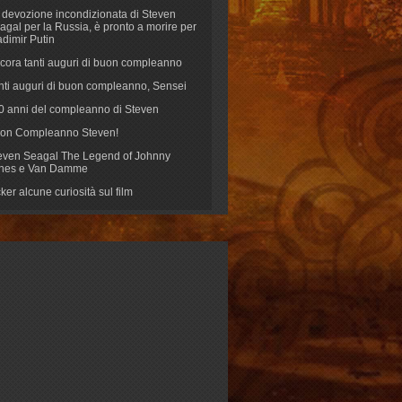
 devozione incondizionata di Steven
agal per la Russia, è pronto a morire per
adimir Putin
cora tanti auguri di buon compleanno
nti auguri di buon compleanno, Sensei
70 anni del compleanno di Steven
on Compleanno Steven!
even Seagal The Legend of Johnny
nes e Van Damme
cker alcune curiosità sul film