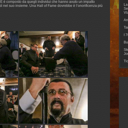
E è composto da quegli individui che hanno avuto un impatto
La
iali nel suo insieme. Una Hall of Fame dovrebbe è l’onorificenza più
Se
Vl
An
Ta
I 
Bu
St
Jo
Ti