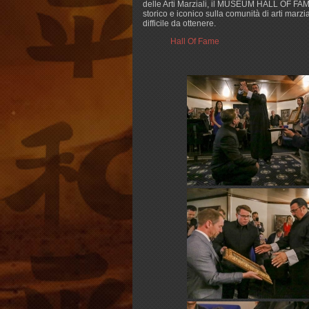
delle Arti Marziali, il MUSEUM HALL OF FAM
storico e iconico sulla comunità di arti marz
difficile da ottenere.
Hall Of Fame