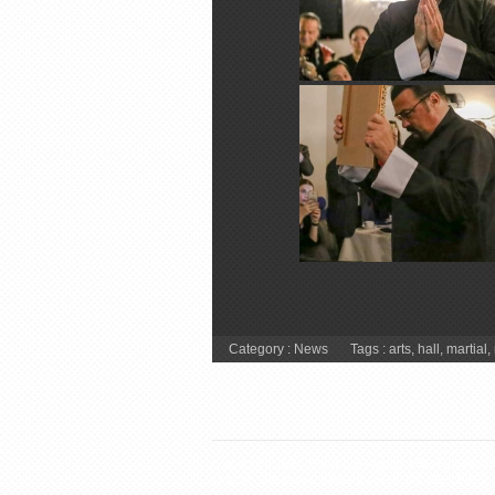
Category :
News
Tags :
arts
,
hall
,
martial
,
Copyright 2026 Steven Seagal Italia. Tutti i diritti
Questo sito non è affiliato con il sito ufficiale.