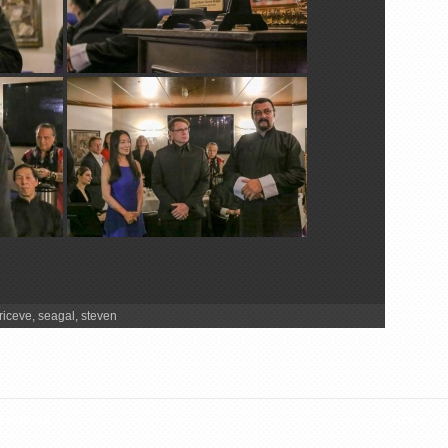
riceve
,
seagal
,
steven
 riservati.
Archivio ar