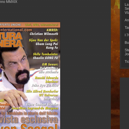
 Anno MMXIX
La
Se
Vl
An
Ta
I 
Bu
St
Jo
Ti