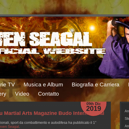
rie TV
Musica e Album
Biografia e Carriera
ery
Video
Contatto
09th Dic
2019
An
su Martial Arts Magazine Budo International
St
dizionali, sport da combattimento e autodifesa ha pubblicato il 1°
An
even Seagal
.