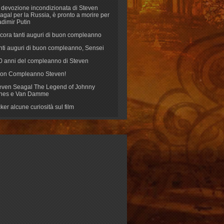
 devozione incondizionata di Steven
agal per la Russia, è pronto a morire per
adimir Putin
cora tanti auguri di buon compleanno
nti auguri di buon compleanno, Sensei
70 anni del compleanno di Steven
on Compleanno Steven!
even Seagal The Legend of Johnny
nes e Van Damme
cker alcune curiosità sul film