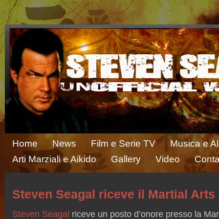
Home
News
Film e Serie TV
Musica e A
Arti Marziali e Aikido
Gallery
Video
Conta
Steven Seagal riceve il Martial Arts
Steven Seagal
riceve un posto d’onore presso la Mart