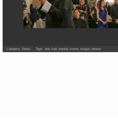
Category :
News
Tags :
arts
,
hall
,
martial
,
riceve
,
seagal
,
steven