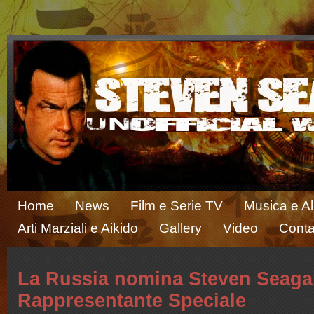
Home
News
Film e Serie TV
Musica e A
Arti Marziali e Aikido
Gallery
Video
Conta
La Russia nomina Steven Seaga
Rappresentante Speciale