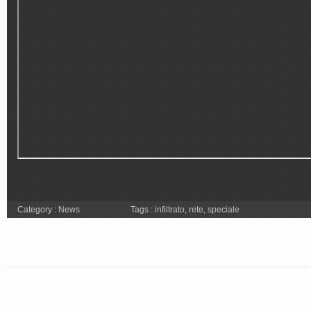
Category :
News
Tags :
infiltrato
,
rete
,
speciale
Copyright 2026 Steven Seagal Italia. Tutti i diritti riservati.
Questo sito non è affiliato con il sito ufficiale.