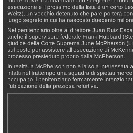
morte” dove il condannato può scegliere la modali
esecuzione e il prossimo della lista è un certo 
Weitz), un vecchio detenuto che pare porterà con 
luogo segreto in cui ha nascosto duecento milioni i
Nel penitenziario oltre al direttore Juan Ruiz Esc
anche il supervisore federale Frank Hubbard (Step
giudice della Corte Suprema June McPherson (L
sul posto per assistere all’esecuzione di McKenna,
processo presieduto proprio dalla McPherson.
In realtà la McPherson non è la sola interessata 
infatti nel frattempo una squadra di spietati merc
occupano il penitenziario fermamente intenzionati
l’ubicazione della preziosa refurtiva.