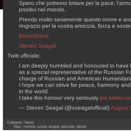
Spero che potremo lottare per la pace, l’armon
positivi nel mondo.
Prendo molto seriamente questo onore e anc
ringrazio per la vostra amicizia, forza e sost
Benedizioni
Steven Seagal
Twitt ufficiale:
I am deeply humbled and honoured to have
as a special representative of the Russian Fo
charge of Russian and American Humanitaria
I hope we can strive for peace, harmony and 
in the world.
I take this honour very seriously
pic.twitter
— Steven Seagal (@sseagalofficial)
August 
Category :
News
Tags :
nomina
,
russia
,
seagal
,
speciale
,
steven