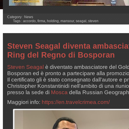
Category :
News
Tags :
accordo
,
firma
,
holding
,
mansour
,
seagal
,
steven
Steven Seagal diventa ambascia
Ring del Regno di Bosporan
Steven Seagal
è diventato ambasciatore del Gol
Bosporan ed è pronto a partecipare alla promozio
Il certificato gli è stato consegnato dall’autore e 
Christopher Konstantinidi nell’ambito di una riunio
presso la sede di
Mosca
della Russian Geographi
Maggiori info:
https://en.travelcrimea.com/