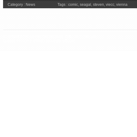
Category :
News
Tags :
comic
,
seagal
,
steven
,
viecc
,
vienna
Copyright 2026 Steven Seagal Italia. Tutti i diritti riservati.
Questo sito non è affiliato con il sito ufficiale.