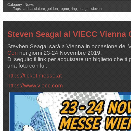
Category :
News
Tags :
ambasciatore
,
golden
,
regno
,
ring
,
seagal
,
steven
Steven Seagal al VIECC Vienna
Stevben Seagal sarà a Vienna in occasione del
Con
nei giorni 23-24 Novembre 2019.
Di seguito il link per acquistare un biglietto che ti
una foto con lui:
https://ticket.messe.at
https://www.viecc.com