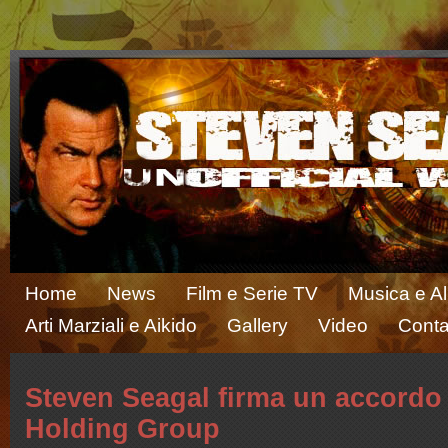
Home
News
Film e Serie TV
Musica e A
Arti Marziali e Aikido
Gallery
Video
Conta
Steven Seagal firma un accord
Holding Group