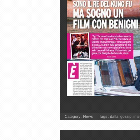
Category :
News
Tags :
dalla
,
gossip
,
inte