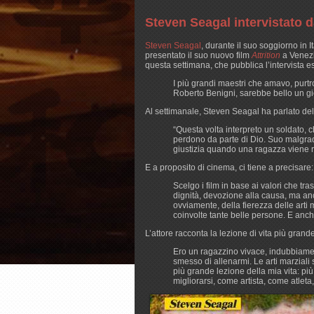
Steven Seagal intervistato d
Steven Seagal
, durante il suo soggiorno in 
presentato il suo nuovo film
Attrition
a Venezi
questa settimana, che pubblica l’intervista esc
I più grandi maestri che amavo, purtr
Roberto Benigni, sarebbe bello un gi
Al settimanale, Steven Seagal ha parlato del
“Questa volta interpreto un soldato, ch
perdono da parte di Dio. Suo malgrado 
giustizia quando una ragazza viene r
E a proposito di cinema, ci tiene a precisare:
Scelgo i film in base ai valori che tr
dignità, devozione alla causa, ma anch
ovviamente, della fierezza delle arti m
coinvolte tante belle persone. E anche
L’attore racconta la lezione di vita più gra
Ero un ragazzino vivace, indubbiamen
smesso di allenarmi. Le arti marziali 
più grande lezione della mia vita: più 
migliorarsi, come artista, come atle