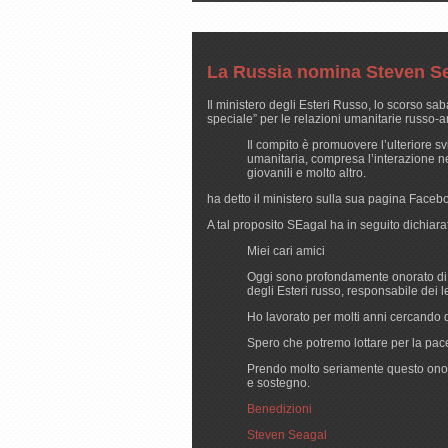
La Russia nomina Steven Se
Il ministero degli Esteri Russo, lo scorso s
speciale” per le relazioni umanitarie russo-
Il compito è promuovere l’ulteriore s
umanitaria, compresa l’interazione ne
giovanili e molto altro.
ha detto il ministero sulla sua pagina Faceb
A tal proposito SEagal ha in seguito dichiara
Miei cari amici
Oggi sono profondamente onorato di 
degli Esteri russo, responsabile dei 
Ho lavorato per molti anni cercando d
Spero che potremo lottare per la pace,
Prendo molto seriamente questo onore 
e sostegno.
Benedizioni
Steven Seagal