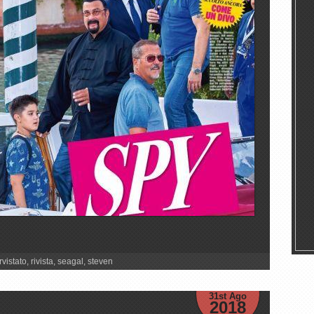
rvistato
,
rivista
,
seagal
,
steven
31st Ago
2018