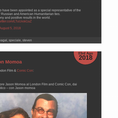
 have been appointed as a special representative of the
of Russian and American Humanitarian ties.
ny and positive results in the world.
twitter.com/LTuUxsk1aZ
August 5, 2018
eagal
,
speciale
,
steven
03rd Ago
2018
son Momoa
ndon Film &
Comic Con
:
ttore Jason Momoa al London Film and Comic Con, dai
astico – con Jason momoa