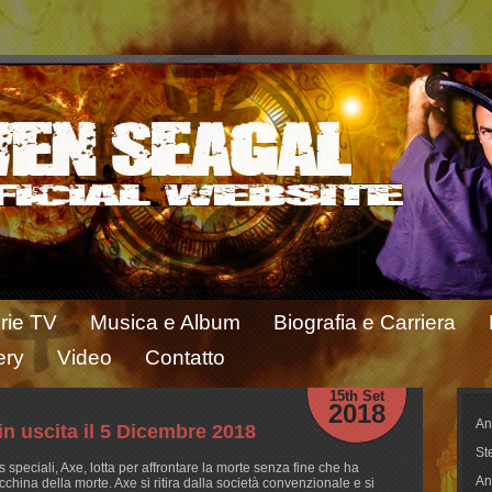
rie TV
Musica e Album
Biografia e Carriera
ery
Video
Contatto
15th Set
2018
An
in uscita il 5 Dicembre 2018
St
 speciali, Axe, lotta per affrontare la morte senza fine che ha
An
china della morte. Axe si ritira dalla società convenzionale e si