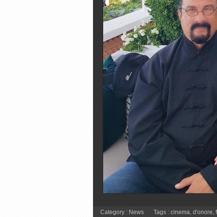
Category :
News
Tags :
cinema
,
d'onore
,