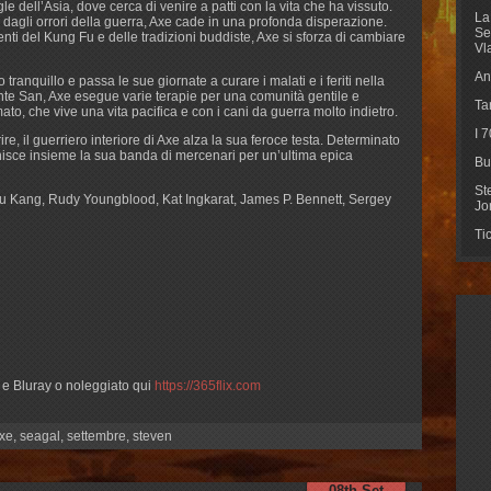
e dell’Asia, dove cerca di venire a patti con la vita che ha vissuto.
La
 dagli orrori della guerra, Axe cade in una profonda disperazione.
Se
nti del Kung Fu e delle tradizioni buddiste, Axe si sforza di cambiare
Vl
An
 tranquillo e passa le sue giornate a curare i malati e i feriti nella
ente San, Axe esegue varie terapie per una comunità gentile e
Ta
ato, che vive una vita pacifica e con i cani da guerra molto indietro.
I 
e, il guerriero interiore di Axe alza la sua feroce testa. Determinato
unisce insieme la sua banda di mercenari per un’ultima epica
Bu
St
Yu Kang, Rudy Youngblood, Kat Ingkarat, James P. Bennett, Sergey
Jo
Ti
D e Bluray o noleggiato qui
https://365flix.com
xe
,
seagal
,
settembre
,
steven
08th Set