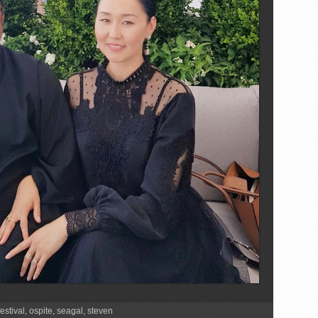
festival
,
ospite
,
seagal
,
steven