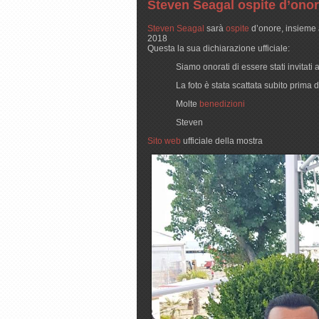
Steven Seagal ospite d’onor
Steven Seagal
sarà
ospite
d’onore, insieme 
2018
Questa la sua dichiarazione ufficiale:
Siamo onorati di essere stati invitati 
La foto è stata scattata subito prima
Molte
benedizioni
Steven
Sito web
ufficiale della mostra