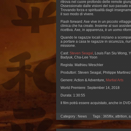
ritrova nel cuore profondo delle remote giungl
Ossessionato dalle visioni del suo passato e
Trovando forza e spiritualità dagli insegname
il suo modo di vivere.
Flash forward: Axe vive in un piccolo villaggio
clinica che ha creato. Insieme al suo assist
ricettiva. Axe, in apparenza, è un uomo riform
Quando le ragazze locali iniziano a scomparir
a portare a casa le ragazze in sicurezza, ri
missione.
Cast:
Steven Seagal
, Louis Fan Siu Wong, 
Badyuk, Cha-Lee Yoon
Regista: Mathieu Weschler
Produttori: Steven Seagal, Philippe Martinez
Genere: Action & Adventure,
Martial Arts
World Premiere: September 14, 2018
Durata: 1:30:55
Il film potrà essere acquistato, anche in DV
Category :
News
Tags :
365flix
,
attrition
,
a