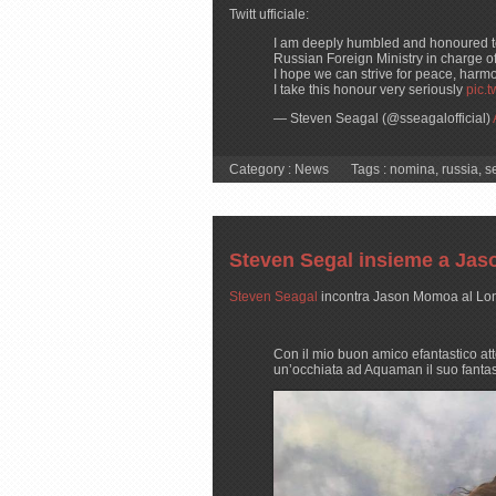
Twitt ufficiale:
I am deeply humbled and honoured to
Russian Foreign Ministry in charge 
I hope we can strive for peace, harmo
I take this honour very seriously
pic.
— Steven Seagal (@sseagalofficial)
Category :
News
Tags :
nomina
,
russia
,
s
Steven Segal insieme a Ja
Steven Seagal
incontra Jason Momoa al Lo
Con il mio buon amico efantastico a
un’occhiata ad Aquaman il suo fant