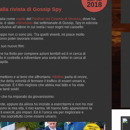
2018
alla rivista di Gossip Spy
Italia come
ospite
del
Festival del Cinema di Venezia
, dove ha
a. è stato
intervistato
dal settimanale di Gossip, Spy in edicola
lusiva all’attore in cui svela i suoi sogni nel cassetto:
oppo non ci sono più. Tra quelli viventi, mi piace molto
orno poter lavorare insieme.
 suo nuovo film:
e ha finito per compiere azioni terribili ed è in cerca di
è costretto a ridiventare una sorta di killer in cerca di
apita.
asmettono e ai temi che affrontano.
Attrition
parla di onore,
e della volontà di fermare il traffico di esseri umani e,
arziali. È il film migliore che abbia mai fatto e ha visto
 tanti soldi!.
nde che ha imparato da giovanissimo:
te, eppure da allora ho iniziato a esercitarmi e non ho mai
sono la mia vita, il mio karma. Mi hanno fatto apprendere la
ti eserciti, più impari. Ed è l’unica via per migliorare e
ta, ma soprattutto come essere umano.