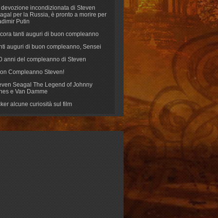
 devozione incondizionata di Steven
agal per la Russia, è pronto a morire per
adimir Putin
cora tanti auguri di buon compleanno
nti auguri di buon compleanno, Sensei
70 anni del compleanno di Steven
on Compleanno Steven!
even Seagal The Legend of Johnny
nes e Van Damme
cker alcune curiosità sul film