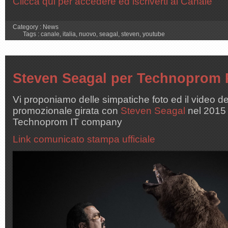
Clicca qui per accedere ed iscriverti al Canale
Category :
News
Tags :
canale
,
italia
,
nuovo
,
seagal
,
steven
,
youtube
Steven Seagal per Technoprom 
Vi proponiamo delle simpatiche foto ed il video 
promozionale girata con
Steven Seagal
nel 2015 
Technoprom IT company
Link comunicato stampa ufficiale