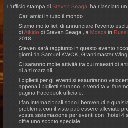
L’ufficio stampa di
Steven Seagal
ha rilasciato un
Cari amici in tutto il mondo
Siamo molto lieti di annunciare l’evento escl
di
Aikido
di Steven Seagal, a
Mosca
in
Russi
2018
Steven sarà raggiunto in questo evento ricco
giorni da Samuel KWOK, Grandmaster Win
Ci saranno molte attività tra cui maestri di art
di arti marziali
I biglietti per gli eventi si esauriranno veloc
appena i biglietti saranno in vendita vi farem
pagina Facebook ufficiale.
I fan internazionali sono i benvenuti e qualsi
problema con il visto può essere alleviato p
vostra sistemazione per eventi con l’hotel 4 st
offre uno sconto speciale.