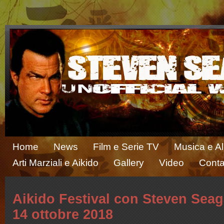
Home
News
Film e Serie TV
Musica e A
Arti Marziali e Aikido
Gallery
Video
Conta
Aikido Festival con Steven Seag
14 ottobre 2018