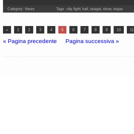
Category :
News
Tags :
city
,
fight
,
hall
,
seagal
,
show
,
vegas
«
1
2
3
4
5
6
7
8
9
10
11
« Pagina precedente
—
Pagina successiva »
Copyright 2026 Steven Seagal Italia. Tutti i diritti riservati.
Questo sito non è affiliato con il sito ufficiale.